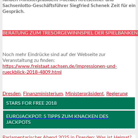
Sachsenlotto-Geschäftsführer Siegfried Schenek Zeit für ein
Gespräch.
BERATUNG ZUM TRESORGEWINNSPIEL DER SPIELBANKEN
Noch mehr Eindrücke sind auf der Webseite zur
Veranstaltung zu finden:
https://www.freistaat.sachsen.de/impressionen-und-
rueckblick-2018-4809.html
Dresden
,
Finanzministerium
,
Ministerpräsident
,
Regierung
STARS FOR FREE 2018
EUROJACKPOT: 5 TIPPS ZUM KNACKEN DES
JACKPOTS
Parlamentarischer Abend 2025 in Dresden: Was ist Heimat?