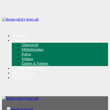
Magazin
Newsroom
Übersicht
Mitteilungen
Fotos
Videos
Daten & Fakten
Annahmestellen
Lotto-Prinzip
PODCAST