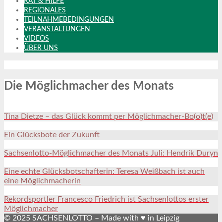
RAT & HILFE
REGIONALES
TEILNAHMEBEDINGUNGEN
VERANSTALTUNGEN
VIDEOS
ÜBER UNS
Die Möglichmacher des Monats
Tina Dietze – das Glück kommt per Möglichmacher-Bo(o)t(e)
Ein Glücksbote der Zukunft
Sachsenlotto-Möglichmacher des Monats Juli: Hendrik Duryn
Eine echte Glücksbotschafterin: Teresa Weißbach ist auch
eine Möglichmacherin
Rekordsportler Francesco Friedrich ist Sachsenlottos erster
Möglichmacher
© 2025 SACHSENLOTTO – Made with ♥ in Leipzig