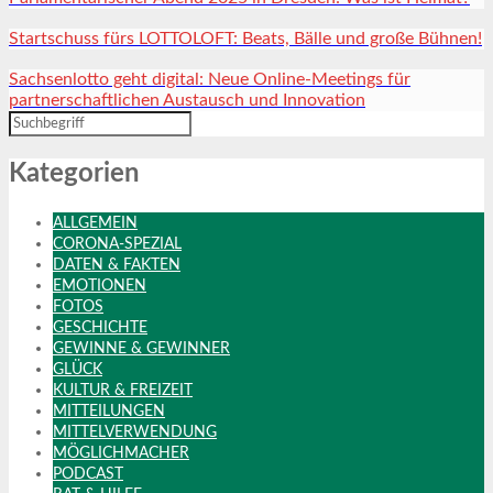
Startschuss fürs LOTTOLOFT: Beats, Bälle und große Bühnen!
Sachsenlotto geht digital: Neue Online-Meetings für
partnerschaftlichen Austausch und Innovation
Kategorien
ALLGEMEIN
CORONA-SPEZIAL
DATEN & FAKTEN
EMOTIONEN
FOTOS
GESCHICHTE
GEWINNE & GEWINNER
GLÜCK
KULTUR & FREIZEIT
MITTEILUNGEN
MITTELVERWENDUNG
MÖGLICHMACHER
PODCAST