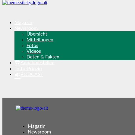
Magazin
Newsroom
Übersicht
Mitteilungen
Fotos
Videos
Daten & Fakten
Annahmestellen
Lotto-Prinzip
PODCAST
Magazin
Newsroom