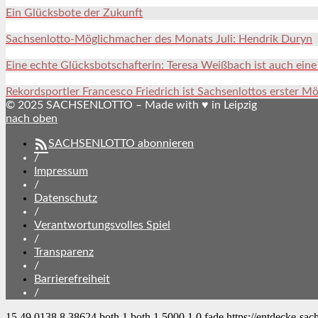
Ein Glücksbote der Zukunft
Sachsenlotto-Möglichmacher des Monats Juli: Hendrik Duryn
Eine echte Glücksbotschafterin: Teresa Weißbach ist auch ein
Rekordsportler Francesco Friedrich ist Sachsenlottos erster M
© 2025 SACHSENLOTTO – Made with ♥ in Leipzig
nach oben
SACHSENLOTTO abonnieren
/
Impressum
/
Datenschutz
/
Verantwortungsvolles Spiel
/
Transparenz
/
Barrierefreiheit
/
15
49.0138
8.38624
both
1
both
1
5000
1
0
fade
https://entdecke-sac