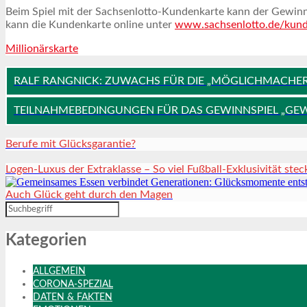
Beim Spiel mit der Sachsenlotto-Kundenkarte kann der Gewinn 
kann die Kundenkarte online unter
www.sachsenlotto.de/kund
Millionärskarte
RALF RANGNICK: ZUWACHS FÜR DIE „MÖGLICHMACHER-
TEILNAHMEBEDINGUNGEN FÜR DAS GEWINNSPIEL „GE
Berufe mit Glücksgarantie?
Logen-Luxus der Extraklasse – So viel Fußball-Exklusivität stec
Auch Glück geht durch den Magen
Kategorien
ALLGEMEIN
CORONA-SPEZIAL
DATEN & FAKTEN