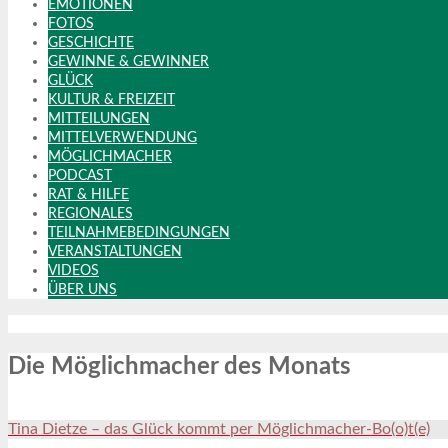
EMOTIONEN
FOTOS
GESCHICHTE
GEWINNE & GEWINNER
GLÜCK
KULTUR & FREIZEIT
MITTEILUNGEN
MITTELVERWENDUNG
MÖGLICHMACHER
PODCAST
RAT & HILFE
REGIONALES
TEILNAHMEBEDINGUNGEN
VERANSTALTUNGEN
VIDEOS
ÜBER UNS
Die Möglichmacher des Monats
Tina Dietze – das Glück kommt per Möglichmacher-Bo(o)t(e)