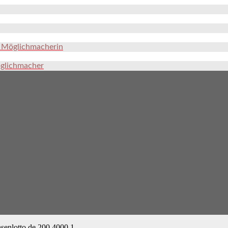
e Möglichmacherin
öglichmacher
hsenlotto.de
200
4000
1