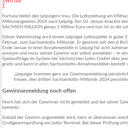
T
Fortuna bleibt den Leipzigern treu: Die Lottoziehung am Mittwoc
Millionengewinn 2024 nach Leipzig. Am 10. Januar knackte ein
SACHSEN MILLION genau 1 Million Euro und nun ist es die Lott
Dieser Valentinstag wird einem Leipziger Lottospieler in guter
Februar, zum Sachsenlotto-Millionär. Er gewinnt mit den 6 Ric
Ende Januar in einer Annahmestelle in Leipzig für acht aufeina
anonym und muss seinen Gewinn nun selbst anmelden – in ein
Spielaufträge im System der Sächsischen Lotto-GmbH dem jew
gratis und kann in allen Sachsenlotto-Annahmestellen bestellt
„Leipziger kommen gern zur Gewinnanmeldung persönlich 
freuen, den dritten Sachsenlotto-Millionär 2024 persönli
Gewinnanmeldung noch offen
Noch hat sich der Gewinner nicht gemeldet und bei seiner G
bemerkt.
Sobald der Gewinn angemeldet wird, kann er überwiesen werde
Großgewinnprüfung am Lotto-Terminal. Bei dieser Prüfung erfo