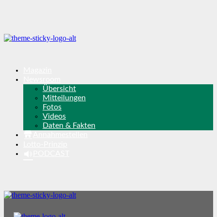
Magazin
Newsroom
Übersicht
Mitteilungen
Fotos
Videos
Daten & Fakten
Annahmestellen
Lotto-Prinzip
PODCAST