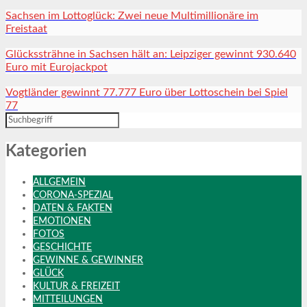
Sachsen im Lottoglück: Zwei neue Multimillionäre im
Freistaat
Glückssträhne in Sachsen hält an: Leipziger gewinnt 930.640
Euro mit Eurojackpot
Vogtländer gewinnt 77.777 Euro über Lottoschein bei Spiel
77
Kategorien
ALLGEMEIN
CORONA-SPEZIAL
DATEN & FAKTEN
EMOTIONEN
FOTOS
GESCHICHTE
GEWINNE & GEWINNER
GLÜCK
KULTUR & FREIZEIT
MITTEILUNGEN