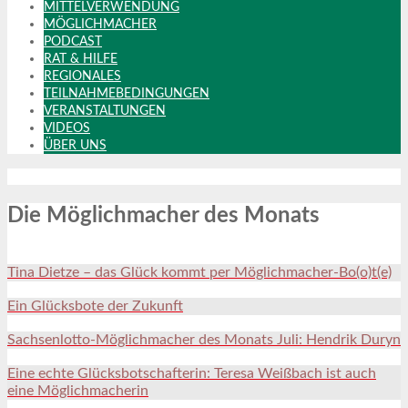
MITTELVERWENDUNG
MÖGLICHMACHER
PODCAST
RAT & HILFE
REGIONALES
TEILNAHMEBEDINGUNGEN
VERANSTALTUNGEN
VIDEOS
ÜBER UNS
Die Möglichmacher des Monats
Tina Dietze – das Glück kommt per Möglichmacher-Bo(o)t(e)
Ein Glücksbote der Zukunft
Sachsenlotto-Möglichmacher des Monats Juli: Hendrik Duryn
Eine echte Glücksbotschafterin: Teresa Weißbach ist auch
eine Möglichmacherin