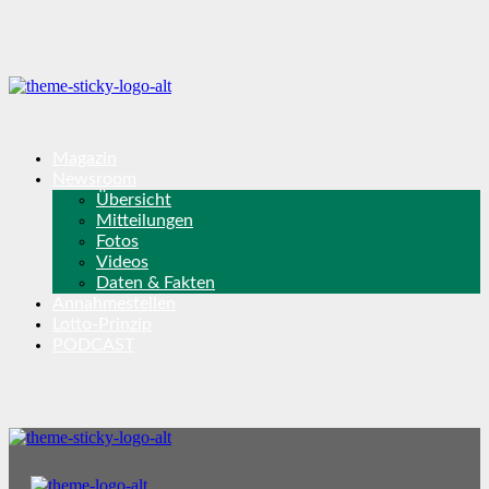
Magazin
Newsroom
Übersicht
Mitteilungen
Fotos
Videos
Daten & Fakten
Annahmestellen
Lotto-Prinzip
PODCAST