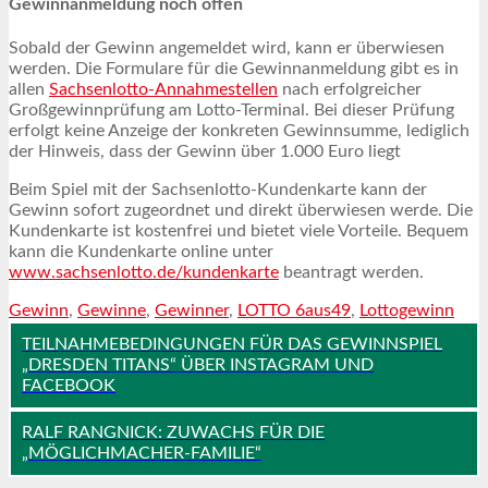
Gewinnanmeldung noch offen
Sobald der Gewinn angemeldet wird, kann er überwiesen
werden. Die Formulare für die Gewinnanmeldung gibt es in
allen
Sachsenlotto-Annahmestellen
nach erfolgreicher
Großgewinnprüfung am Lotto-Terminal. Bei dieser Prüfung
erfolgt keine Anzeige der konkreten Gewinnsumme, lediglich
der Hinweis, dass der Gewinn über 1.000 Euro liegt
Beim Spiel mit der Sachsenlotto-Kundenkarte kann der
Gewinn sofort zugeordnet und direkt überwiesen werde. Die
Kundenkarte ist kostenfrei und bietet viele Vorteile. Bequem
kann die Kundenkarte online unter
www.sachsenlotto.de/kundenkarte
beantragt werden.
Gewinn
,
Gewinne
,
Gewinner
,
LOTTO 6aus49
,
Lottogewinn
TEILNAHMEBEDINGUNGEN FÜR DAS GEWINNSPIEL
„DRESDEN TITANS“ ÜBER INSTAGRAM UND
FACEBOOK
RALF RANGNICK: ZUWACHS FÜR DIE
„MÖGLICHMACHER-FAMILIE“