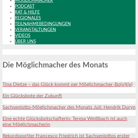
MÖGLICHMACHER
PODCAST
RAT & HILFE
REGIONALES
TEILNAHMEBEDINGUNGEN
VERANSTALTUNGEN
VIDEOS
ÜBER UNS
Die Möglichmacher des Monats
Tina Dietze – das Glück kommt per Möglichmacher-Bo(o)t(e)
Ein Glücksbote der Zukunft
Sachsenlotto-Möglichmacher des Monats Juli: Hendrik Duryn
Eine echte Glücksbotschafterin: Teresa Weißbach ist auch
eine Möglichmacherin
Rekordsportler Francesco Friedrich ist Sachsenlottos erster