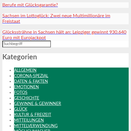
Berufe mit Glücksgarantie?
Sachsen im Lottoglück: Zwei neue Multimillionäre im
Freistaat
Glückssträhne in Sachsen hält an: Leipziger gewinnt 930.640
Euro mit Eurojackpot
Kategorien
ALLGEMEIN
CORONA-SPEZIAL
DATEN & FAKTEN
EMOTIONEN
FOTOS
GESCHICHTE
GEWINNE & GEWINNER
GLÜCK
KULTUR & FREIZEIT
MITTEILUNGEN
MITTELVERWENDUNG