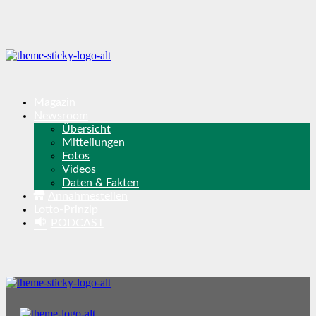
Magazin
Newsroom
Übersicht
Mitteilungen
Fotos
Videos
Daten & Fakten
Annahmestellen
Lotto-Prinzip
PODCAST