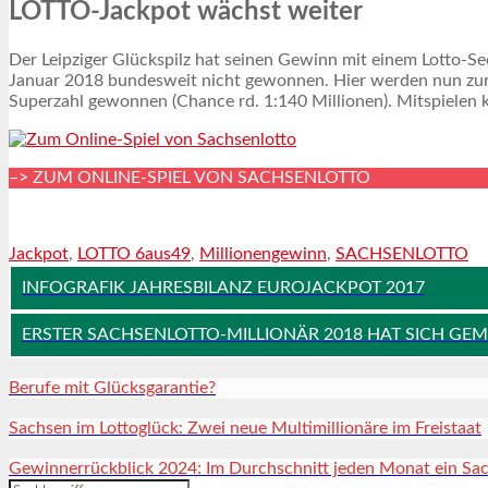
LOTTO-Jackpot wächst weiter
Der Leipziger Glückspilz hat seinen Gewinn mit einem Lotto-S
Januar 2018 bundesweit nicht gewonnen. Hier werden nun zur Z
Superzahl gewonnen (Chance rd. 1:140 Millionen). Mitspielen
–> ZUM ONLINE-SPIEL VON SACHSENLOTTO
Jackpot
,
LOTTO 6aus49
,
Millionengewinn
,
SACHSENLOTTO
INFOGRAFIK JAHRESBILANZ EUROJACKPOT 2017
ERSTER SACHSENLOTTO-MILLIONÄR 2018 HAT SICH GE
Berufe mit Glücksgarantie?
Sachsen im Lottoglück: Zwei neue Multimillionäre im Freistaat
Gewinnerrückblick 2024: Im Durchschnitt jeden Monat ein Sac