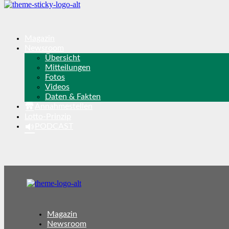
Magazin
Newsroom
Übersicht
Mitteilungen
Fotos
Videos
Daten & Fakten
Annahmestellen
Lotto-Prinzip
PODCAST
Magazin
Newsroom