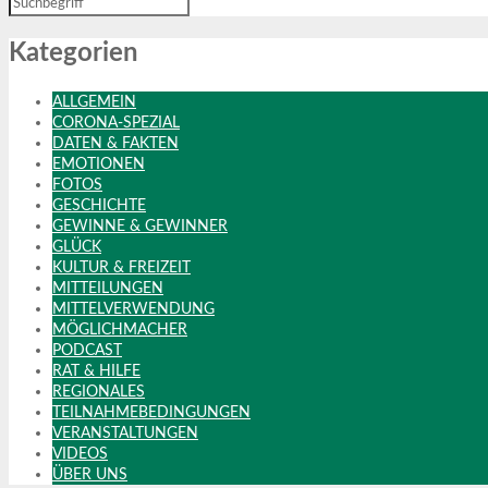
Kategorien
ALLGEMEIN
CORONA-SPEZIAL
DATEN & FAKTEN
EMOTIONEN
FOTOS
GESCHICHTE
GEWINNE & GEWINNER
GLÜCK
KULTUR & FREIZEIT
MITTEILUNGEN
MITTELVERWENDUNG
MÖGLICHMACHER
PODCAST
RAT & HILFE
REGIONALES
TEILNAHMEBEDINGUNGEN
VERANSTALTUNGEN
VIDEOS
ÜBER UNS