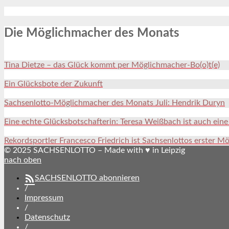
Die Möglichmacher des Monats
Tina Dietze – das Glück kommt per Möglichmacher-Bo(o)t(e)
Ein Glücksbote der Zukunft
Sachsenlotto-Möglichmacher des Monats Juli: Hendrik Duryn
Eine echte Glücksbotschafterin: Teresa Weißbach ist auch ein
Rekordsportler Francesco Friedrich ist Sachsenlottos erster M
© 2025 SACHSENLOTTO – Made with ♥ in Leipzig
nach oben
SACHSENLOTTO abonnieren
/
Impressum
/
Datenschutz
/