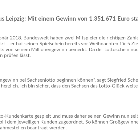
us Leipzig:
Mit einem Gewinn von 1.351.671 Euro start
onär 2018. Bundesweit haben zwei Mitspieler die richtigen Zahle
tzt – er hat seinen Spielschein bereits vor Weihnachten für 5 Z
chts von seinem Millionengewinn bemerkt. Da der Lottoschein no
n prüfen lässt.
nengewinn bei Sachsenlotto beginnen können“, sagt Siegfried Sch
erzlich. Ich bin sicher, dass den Sachsen das Lotto-Glück weiter
tto-Kundenkarte gespielt und muss daher seinen Gewinn nun sel
GmbH dem jeweiligen Kunden zugeordnet. So können Großgewinn
nahmestellen beantragt werden.