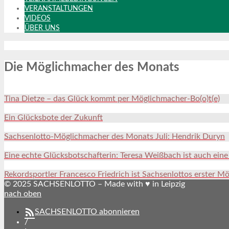
VERANSTALTUNGEN
VIDEOS
ÜBER UNS
Die Möglichmacher des Monats
Tina Dietze – das Glück kommt per Möglichmacher-Bo(o)t(e)
Ein Glücksbote der Zukunft
Sachsenlotto-Möglichmacher des Monats Juli: Hendrik Duryn
Eine echte Glücksbotschafterin: Teresa Weißbach ist auch ein
Rekordsportler Francesco Friedrich ist Sachsenlottos erster M
© 2025 SACHSENLOTTO – Made with ♥ in Leipzig
nach oben
SACHSENLOTTO abonnieren
/