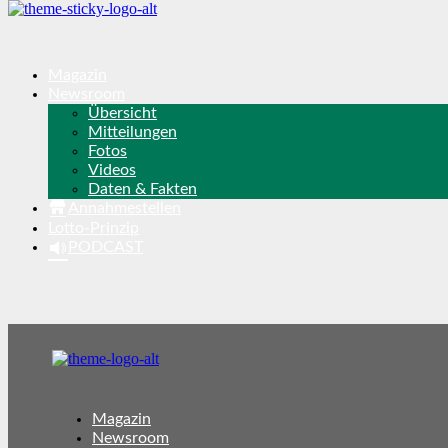
Magazin
Newsroom
Übersicht
Mitteilungen
Fotos
Videos
Daten & Fakten
Annahmestellen
Lotto-Prinzip
PODCAST
Magazin
Newsroom