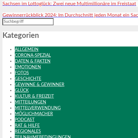
Sachsen im Lottoglück: Zwei neue Multimillionäre im Freistaat
Gewinnerrückblick 2024: Im Durchschnitt jeden Monat ein Sac
Kategorien
ALLGEMEIN
CORONA-SPEZIAL
DATEN & FAKTEN
EMOTIONEN
FOTOS
GESCHICHTE
GEWINNE & GEWINNER
GLÜCK
KULTUR & FREIZEIT
MITTEILUNGEN
MITTELVERWENDUNG
MÖGLICHMACHER
PODCAST
RAT & HILFE
REGIONALES
TEILNAHMEBEDINGUNGEN