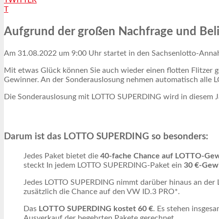
T
Aufgrund der großen Nachfrage und Belie
Am 31.08.2022 um 9:00 Uhr startet in den Sachsenlotto-Ann
Mit etwas Glück können Sie auch wieder einen flotten Flitze
Gewinner. An der Sonderauslosung nehmen automatisch alle LO
Die Sonderauslosung mit LOTTO SUPERDING wird in diesem Ja
Darum ist das LOTTO SUPERDING so besonders:
Jedes Paket bietet die
40-fache Chance auf LOTTO-Ge
steckt In jedem LOTTO SUPERDING-Paket ein
30 €-Gewi
Jedes LOTTO SUPERDING nimmt darüber hinaus an der LO
zusätzlich die Chance auf den VW ID.3 PRO*.
Das
LOTTO SUPERDING kostet 60 €
. Es stehen insge
Ausverkauf der begehrten Pakete gerechnet.