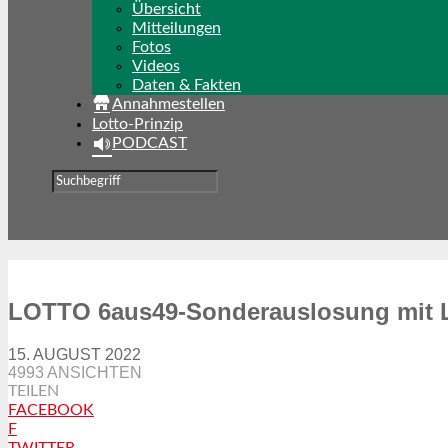
Übersicht
Mitteilungen
Fotos
Videos
Daten & Fakten
Annahmestellen
Lotto-Prinzip
PODCAST
LOTTO 6aus49-Sonderauslosung mi
15. AUGUST 2022
4993 ANSICHTEN
TEILEN
FACEBOOK
F
TWITTER