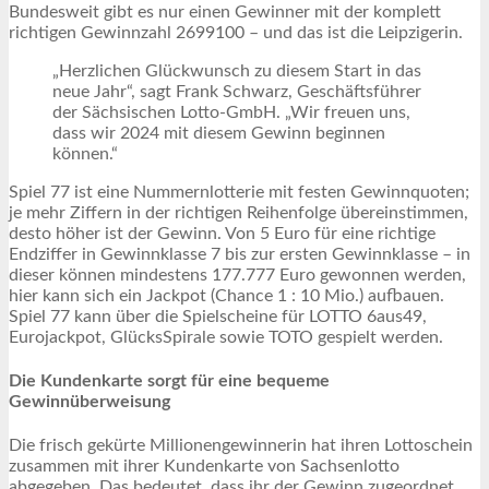
Bundesweit gibt es nur einen Gewinner mit der komplett
richtigen Gewinnzahl 2699100 – und das ist die Leipzigerin.
„Herzlichen Glückwunsch zu diesem Start in das
neue Jahr“, sagt Frank Schwarz, Geschäftsführer
der Sächsischen Lotto-GmbH. „Wir freuen uns,
dass wir 2024 mit diesem Gewinn beginnen
können.“
Spiel 77 ist eine Nummernlotterie mit festen Gewinnquoten;
je mehr Ziffern in der richtigen Reihenfolge übereinstimmen,
desto höher ist der Gewinn. Von 5 Euro für eine richtige
Endziffer in Gewinnklasse 7 bis zur ersten Gewinnklasse – in
dieser können mindestens 177.777 Euro gewonnen werden,
hier kann sich ein Jackpot (Chance 1 : 10 Mio.) aufbauen.
Spiel 77 kann über die Spielscheine für LOTTO 6aus49,
Eurojackpot, GlücksSpirale sowie TOTO gespielt werden.
Die Kundenkarte sorgt für eine bequeme
Gewinnüberweisung
Die frisch gekürte Millionengewinnerin hat ihren Lottoschein
zusammen mit ihrer Kundenkarte von Sachsenlotto
abgegeben. Das bedeutet, dass ihr der Gewinn zugeordnet