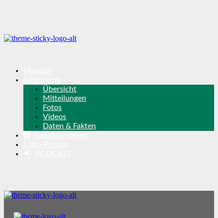
Magazin
Newsroom
Übersicht
Mitteilungen
Fotos
Videos
Daten & Fakten
Annahmestellen
Lotto-Prinzip
PODCAST