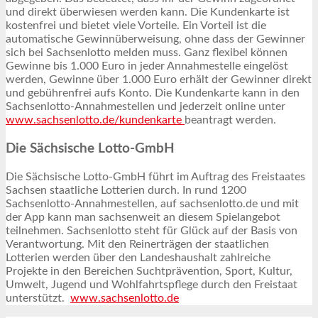
und direkt überwiesen werden kann. Die Kundenkarte ist
kostenfrei und bietet viele Vorteile. Ein Vorteil ist die
automatische Gewinnüberweisung, ohne dass der Gewinner
sich bei Sachsenlotto melden muss. Ganz flexibel können
Gewinne bis 1.000 Euro in jeder Annahmestelle eingelöst
werden, Gewinne über 1.000 Euro erhält der Gewinner direkt
und gebührenfrei aufs Konto. Die Kundenkarte kann in den
Sachsenlotto-Annahmestellen und jederzeit online unter
www.sachsenlotto.de/kundenkarte
beantragt werden.
Die Sächsische Lotto-GmbH
Die Sächsische Lotto-GmbH führt im Auftrag des Freistaates
Sachsen staatliche Lotterien durch. In rund 1200
Sachsenlotto-Annahmestellen, auf sachsenlotto.de und mit
der App kann man sachsenweit an diesem Spielangebot
teilnehmen. Sachsenlotto steht für Glück auf der Basis von
Verantwortung. Mit den Reinerträgen der staatlichen
Lotterien werden über den Landeshaushalt zahlreiche
Projekte in den Bereichen Suchtprävention, Sport, Kultur,
Umwelt, Jugend und Wohlfahrtspflege durch den Freistaat
unterstützt.
www.sachsenlotto.de