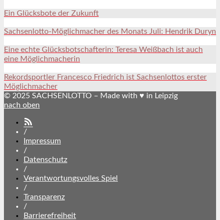
Ein Glücksbote der Zukunft
Sachsenlotto-Möglichmacher des Monats Juli: Hendrik Duryn
Eine echte Glücksbotschafterin: Teresa Weißbach ist auch
eine Möglichmacherin
Rekordsportler Francesco Friedrich ist Sachsenlottos erster
Möglichmacher
© 2025 SACHSENLOTTO – Made with ♥ in Leipzig
nach oben
SACHSENLOTTO
abonnieren
/
Impressum
/
Datenschutz
/
Verantwortungsvolles Spiel
/
Transparenz
/
Barrierefreiheit