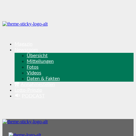
Magazin
Newsroom
Übersicht
Mitteilungen
Fotos
Videos
Daten & Fakten
Annahmestellen
Lotto-Prinzip
PODCAST