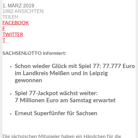
1. MÄRZ 2019
1882 ANSICHTEN
TEILEN
FACEBOOK
F
TWITTER
T
SACHSENLOTTO informiert:
Schon wieder Glück mit Spiel 77: 77.777 Euro
im Landkreis Meißen und in Leipzig
gewonnen
Spiel 77-Jackpot wächst weiter:
7 Millionen Euro am Samstag erwartet
Erneut Superfünfer für Sachsen
Die sächsischen Mitspieler haben ein Händchen für die