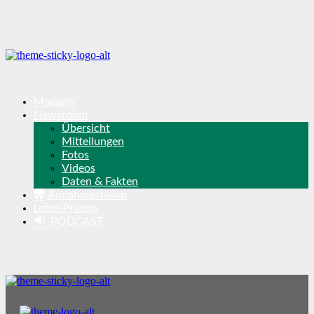
Magazin
Newsroom
Übersicht
Mitteilungen
Fotos
Videos
Daten & Fakten
Annahmestellen
Lotto-Prinzip
PODCAST