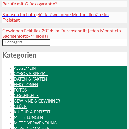
Berufe mit Glücksgarantie?
Sachsen im Lottoglück: Zwei neue Multimillionäre im
Freistaat
Gewinnerrückblick 2024: Im Durchschnitt jeden Monat ein
Sachsenlotto-Millionär
Kategorien
ALLGEMEIN
CORONA-SPEZIAL
DATEN & FAKTEN
EMOTIONEN
FOTOS
GESCHICHTE
GEWINNE & GEWINNER
GLÜCK
KULTUR & FREIZEIT
MITTEILUNGEN
MITTELVERWENDUNG
MÖGLICHMACHER