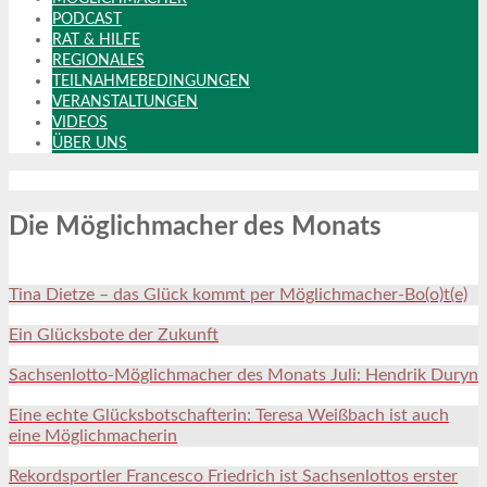
PODCAST
RAT & HILFE
REGIONALES
TEILNAHMEBEDINGUNGEN
VERANSTALTUNGEN
VIDEOS
ÜBER UNS
Die Möglichmacher des Monats
Tina Dietze – das Glück kommt per Möglichmacher-Bo(o)t(e)
Ein Glücksbote der Zukunft
Sachsenlotto-Möglichmacher des Monats Juli: Hendrik Duryn
Eine echte Glücksbotschafterin: Teresa Weißbach ist auch
eine Möglichmacherin
Rekordsportler Francesco Friedrich ist Sachsenlottos erster