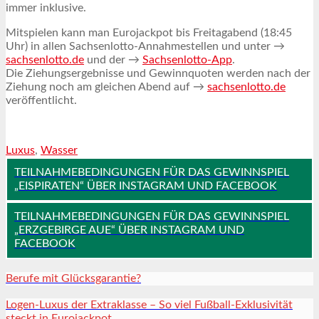
immer inklusive.
Mitspielen kann man Eurojackpot bis Freitagabend (18:45
Uhr) in allen Sachsenlotto-Annahmestellen und unter →
sachsenlotto.de
und der →
Sachsenlotto-App
.
Die Ziehungsergebnisse und Gewinnquoten werden nach der
Ziehung noch am gleichen Abend auf →
sachsenlotto.de
veröffentlicht.
Luxus
,
Wasser
TEILNAHMEBEDINGUNGEN FÜR DAS GEWINNSPIEL
„EISPIRATEN“ ÜBER INSTAGRAM UND FACEBOOK
TEILNAHMEBEDINGUNGEN FÜR DAS GEWINNSPIEL
„ERZGEBIRGE AUE“ ÜBER INSTAGRAM UND
FACEBOOK
Berufe mit Glücksgarantie?
Logen-Luxus der Extraklasse – So viel Fußball-Exklusivität
steckt in Eurojackpot