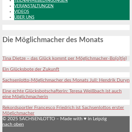
TEILNAHMEBEDINGUNGEN
VERANSTALTUNGEN
VIDEOS
ÜBER UNS
Die Möglichmacher des Monats
Tina Dietze – das Glück kommt per Möglichmacher-Bo(o)t(e)
Ein Glücksbote der Zukunft
Sachsenlotto-Möglichmacher des Monats Juli: Hendrik Duryn
Eine echte Glücksbotschafterin: Teresa Weißbach ist auch
eine Möglichmacherin
Rekordsportler Francesco Friedrich ist Sachsenlottos erster
Möglichmacher
© 2025 SACHSENLOTTO – Made with ♥ in Leipzig
nach oben