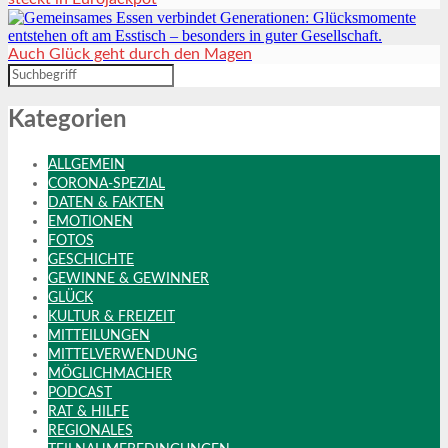
Auch Glück geht durch den Magen
Kategorien
ALLGEMEIN
CORONA-SPEZIAL
DATEN & FAKTEN
EMOTIONEN
FOTOS
GESCHICHTE
GEWINNE & GEWINNER
GLÜCK
KULTUR & FREIZEIT
MITTEILUNGEN
MITTELVERWENDUNG
MÖGLICHMACHER
PODCAST
RAT & HILFE
REGIONALES