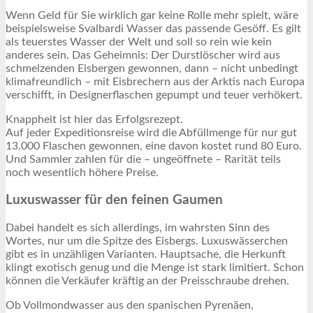
Wenn Geld für Sie wirklich gar keine Rolle mehr spielt, wäre
beispielsweise Svalbardi Wasser das passende Gesöff. Es gilt
als teuerstes Wasser der Welt und soll so rein wie kein
anderes sein. Das Geheimnis: Der Durstlöscher wird aus
schmelzenden Eisbergen gewonnen, dann – nicht unbedingt
klimafreundlich – mit Eisbrechern aus der Arktis nach Europa
verschifft, in Designerflaschen gepumpt und teuer verhökert.
Knappheit ist hier das Erfolgsrezept.
Auf jeder Expeditionsreise wird die Abfüllmenge für nur gut
13.000 Flaschen gewonnen, eine davon kostet rund 80 Euro.
Und Sammler zahlen für die – ungeöffnete – Rarität teils
noch wesentlich höhere Preise.
Luxuswasser für den feinen Gaumen
Dabei handelt es sich allerdings, im wahrsten Sinn des
Wortes, nur um die Spitze des Eisbergs. Luxuswässerchen
gibt es in unzähligen Varianten. Hauptsache, die Herkunft
klingt exotisch genug und die Menge ist stark limitiert. Schon
können die Verkäufer kräftig an der Preisschraube drehen.
Ob Vollmondwasser aus den spanischen Pyrenäen,