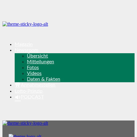
Magazin
Newsroom
Übersicht
Mitteilungen
Fotos
Videos
Daten & Fakten
Annahmestellen
Lotto-Prinzip
PODCAST