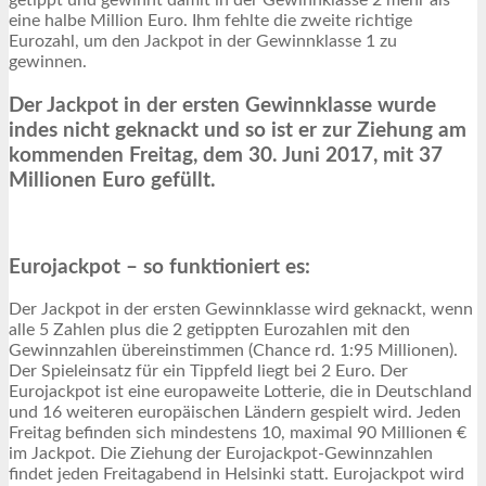
getippt und gewinnt damit in der Gewinnklasse 2 mehr als
eine halbe Million Euro. Ihm fehlte die zweite richtige
Eurozahl, um den Jackpot in der Gewinnklasse 1 zu
gewinnen.
Der Jackpot in der ersten Gewinnklasse wurde
indes nicht geknackt und so ist er zur Ziehung am
kommenden Freitag, dem 30. Juni 2017, mit 37
Millionen Euro gefüllt.
Eurojackpot – so funktioniert es:
Der Jackpot in der ersten Gewinnklasse wird geknackt, wenn
alle 5 Zahlen plus die 2 getippten Eurozahlen mit den
Gewinnzahlen übereinstimmen (Chance rd. 1:95 Millionen).
Der Spieleinsatz für ein Tippfeld liegt bei 2 Euro. Der
Eurojackpot ist eine europaweite Lotterie, die in Deutschland
und 16 weiteren europäischen Ländern gespielt wird. Jeden
Freitag befinden sich mindestens 10, maximal 90 Millionen €
im Jackpot. Die Ziehung der Eurojackpot-Gewinnzahlen
findet jeden Freitagabend in Helsinki statt. Eurojackpot wird