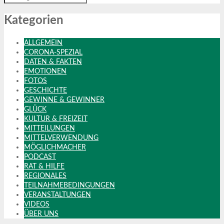
Kategorien
ALLGEMEIN
CORONA-SPEZIAL
DATEN & FAKTEN
EMOTIONEN
FOTOS
GESCHICHTE
GEWINNE & GEWINNER
GLÜCK
KULTUR & FREIZEIT
MITTEILUNGEN
MITTELVERWENDUNG
MÖGLICHMACHER
PODCAST
RAT & HILFE
REGIONALES
TEILNAHMEBEDINGUNGEN
VERANSTALTUNGEN
VIDEOS
ÜBER UNS