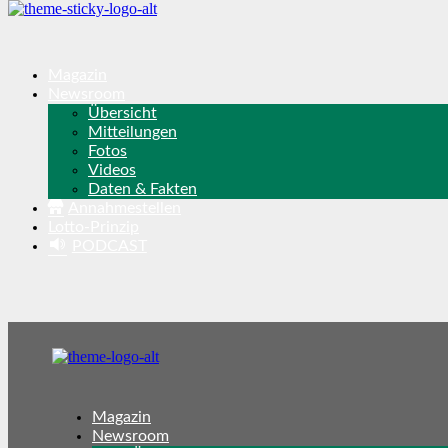
Magazin
Newsroom
Übersicht
Mitteilungen
Fotos
Videos
Daten & Fakten
Annahmestellen
Lotto-Prinzip
PODCAST
Magazin
Newsroom