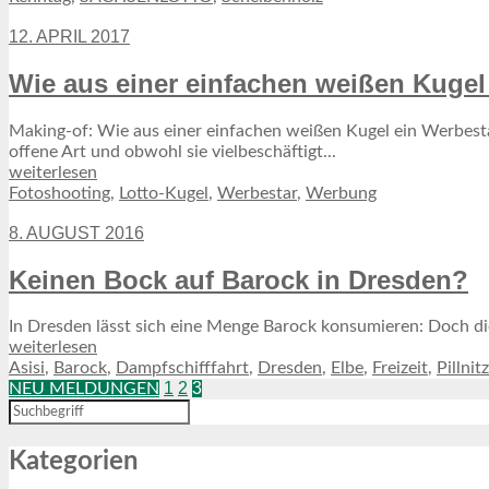
12. APRIL 2017
Wie aus einer einfachen weißen Kugel
Making-of: Wie aus einer einfachen weißen Kugel ein Werbesta
offene Art und obwohl sie vielbeschäftigt...
weiterlesen
Fotoshooting
,
Lotto-Kugel
,
Werbestar
,
Werbung
8. AUGUST 2016
Keinen Bock auf Barock in Dresden?
In Dresden lässt sich eine Menge Barock konsumieren: Doch d
weiterlesen
Asisi
,
Barock
,
Dampfschifffahrt
,
Dresden
,
Elbe
,
Freizeit
,
Pillnitz
1
2
3
NEU MELDUNGEN
Kategorien