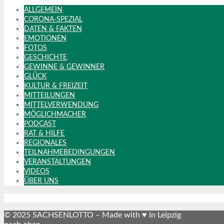
ALLGEMEIN
CORONA-SPEZIAL
DATEN & FAKTEN
EMOTIONEN
FOTOS
GESCHICHTE
GEWINNE & GEWINNER
GLÜCK
KULTUR & FREIZEIT
MITTEILUNGEN
MITTELVERWENDUNG
MÖGLICHMACHER
PODCAST
RAT & HILFE
REGIONALES
TEILNAHMEBEDINGUNGEN
VERANSTALTUNGEN
VIDEOS
ÜBER UNS
© 2025 SACHSENLOTTO – Made with ♥ in Leipzig