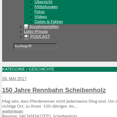
Übersicht
Mitteilungen
Fotos
Videos
Daten & Fakten
Annahmestellen
Lotto-Prinzip
PODCAST
KATEGORIE / GESCHICHTE
26. MAI 2017
150 Jahre Rennbahn Scheibenholz
Mag sein, dass Pferderennen nicht jedermanns Ding sind. Um s
richtige Ort, zu ihrem 150-Jährigen. Im...
weiterlesen
Renntag
,
SACHSENLOTTO
,
Scheibenholz