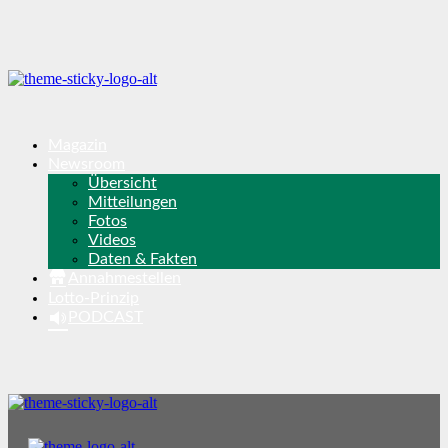
Magazin
Newsroom
Übersicht
Mitteilungen
Fotos
Videos
Daten & Fakten
Annahmestellen
Lotto-Prinzip
PODCAST