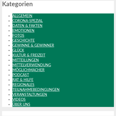
Kategorien
ALLGEMEIN
CORONA-SPEZIAL
DATEN & FAKTEN
EMOTIONEN
FOTOS
GESCHICHTE
GEWINNE & GEWINNER
GLÜCK
KULTUR & FREIZEIT
MITTEILUNGEN
MITTELVERWENDUNG
MÖGLICHMACHER
PODCAST
RAT & HILFE
REGIONALES
TEILNAHMEBEDINGUNGEN
VERANSTALTUNGEN
VIDEOS
ÜBER UNS