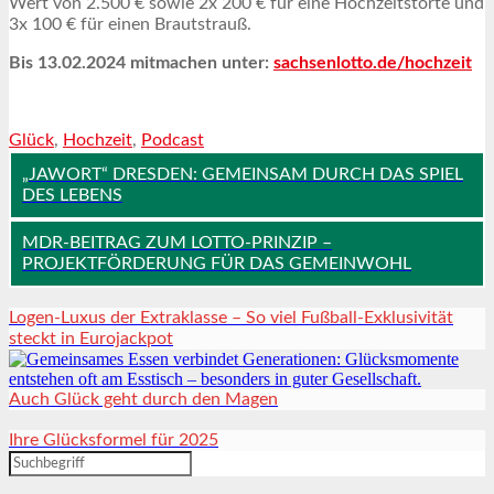
Wert von 2.500 € sowie 2x 200 € für eine Hochzeitstorte und
3x 100 € für einen Brautstrauß.
Bis 13.02.2024 mitmachen unter:
sachsenlotto.de/hochzeit
Glück
,
Hochzeit
,
Podcast
„JAWORT“ DRESDEN: GEMEINSAM DURCH DAS SPIEL
DES LEBENS
MDR-BEITRAG ZUM LOTTO-PRINZIP –
PROJEKTFÖRDERUNG FÜR DAS GEMEINWOHL
Logen-Luxus der Extraklasse – So viel Fußball-Exklusivität
steckt in Eurojackpot
Auch Glück geht durch den Magen
Ihre Glücksformel für 2025