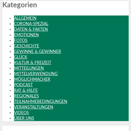
Kategorien
ALLGEMEIN
CORONA-SPEZIAL
DATEN & FAKTEN
EMOTIONEN
FOTOS
GESCHICHTE
GEWINNE & GEWINNER
GLÜCK
KULTUR & FREIZEIT
MITTEILUNGEN
MITTELVERWENDUNG
MÖGLICHMACHER
PODCAST
RAT & HILFE
REGIONALES
TEILNAHMEBEDINGUNGEN
VERANSTALTUNGEN
VIDEOS
ÜBER UNS