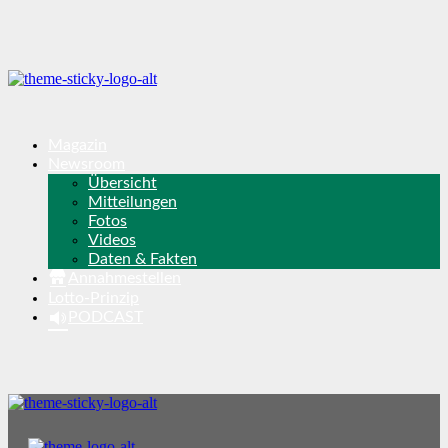
Magazin
Newsroom
Übersicht
Mitteilungen
Fotos
Videos
Daten & Fakten
Annahmestellen
Lotto-Prinzip
PODCAST