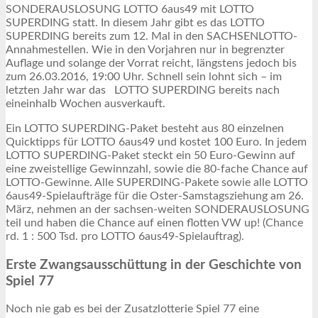
SONDERAUSLOSUNG LOTTO 6aus49 mit LOTTO
SUPERDING statt. In diesem Jahr gibt es das LOTTO
SUPERDING bereits zum 12. Mal in den SACHSENLOTTO-
Annahmestellen. Wie in den Vorjahren nur in begrenzter
Auflage und solange der Vorrat reicht, längstens jedoch bis
zum 26.03.2016, 19:00 Uhr. Schnell sein lohnt sich – im
letzten Jahr war das LOTTO SUPERDING bereits nach
eineinhalb Wochen ausverkauft.
Ein LOTTO SUPERDING-Paket besteht aus 80 einzelnen
Quicktipps für LOTTO 6aus49 und kostet 100 Euro. In jedem
LOTTO SUPERDING-Paket steckt ein 50 Euro-Gewinn auf
eine zweistellige Gewinnzahl, sowie die 80-fache Chance auf
LOTTO-Gewinne. Alle SUPERDING-Pakete sowie alle LOTTO
6aus49-Spielaufträge für die Oster-Samstagsziehung am 26.
März, nehmen an der sachsen-weiten SONDERAUSLOSUNG
teil und haben die Chance auf einen flotten VW up! (Chance
rd. 1 : 500 Tsd. pro LOTTO 6aus49-Spielauftrag).
Erste Zwangsausschüttung in der Geschichte von
Spiel 77
Noch nie gab es bei der Zusatzlotterie Spiel 77 eine