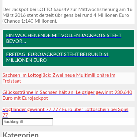
Der Jackpot bei LOTTO 6aus49 zur Mittwochsziehung am 16.
März 2016 steht derzeit übrigens bei rund 4 Millionen Euro
(Chance 1:140 Millionen).
EIN WOCHENENDE MIT VOLLEN JACKPOTS STEHT
BEVOR…
FREITAG: EUROJACKPOT STEHT BEI RUND 61
MILLIONEN EURO
Sachsen im Lottoglück: Zwei neue Multimillionäre im
Freistaat
Glückssträhne in Sachsen hält an: Leipziger gewinnt 930.640
Euro mit Eurojackpot
Vogtländer gewinnt 77.777 Euro über Lottoschein bei Spiel
77
Kategorien