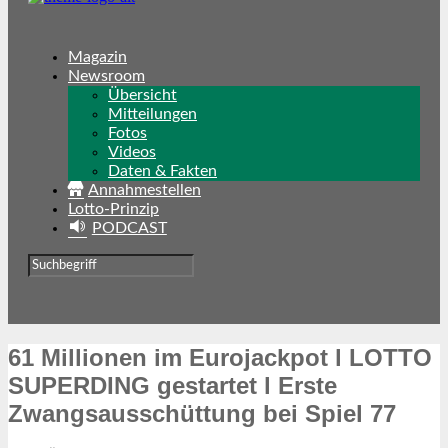
Magazin
Newsroom
Übersicht
Mitteilungen
Fotos
Videos
Daten & Fakten
Annahmestellen
Lotto-Prinzip
PODCAST
61 Millionen im Eurojackpot l LOTTO
SUPERDING gestartet l Erste
Zwangsausschüttung bei Spiel 77