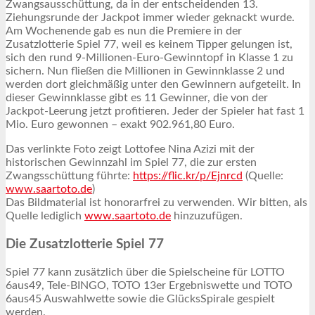
Zwangsausschüttung, da in der entscheidenden 13.
Ziehungsrunde der Jackpot immer wieder geknackt wurde.
Am Wochenende gab es nun die Premiere in der
Zusatzlotterie Spiel 77, weil es keinem Tipper gelungen ist,
sich den rund 9-Millionen-Euro-Gewinntopf in Klasse 1 zu
sichern. Nun fließen die Millionen in Gewinnklasse 2 und
werden dort gleichmäßig unter den Gewinnern aufgeteilt. In
dieser Gewinnklasse gibt es 11 Gewinner, die von der
Jackpot-Leerung jetzt profitieren. Jeder der Spieler hat fast 1
Mio. Euro gewonnen – exakt 902.961,80 Euro.
Das verlinkte Foto zeigt Lottofee Nina Azizi mit der
historischen Gewinnzahl im Spiel 77, die zur ersten
Zwangsschüttung führte:
https://flic.kr/p/Ejnrcd
(Quelle:
www.saartoto.de
)
Das Bildmaterial ist honorarfrei zu verwenden. Wir bitten, als
Quelle lediglich
www.saartoto.de
hinzuzufügen.
Die Zusatzlotterie Spiel 77
Spiel 77 kann zusätzlich über die Spielscheine für LOTTO
6aus49, Tele-BINGO, TOTO 13er Ergebniswette und TOTO
6aus45 Auswahlwette sowie die GlücksSpirale gespielt
werden.