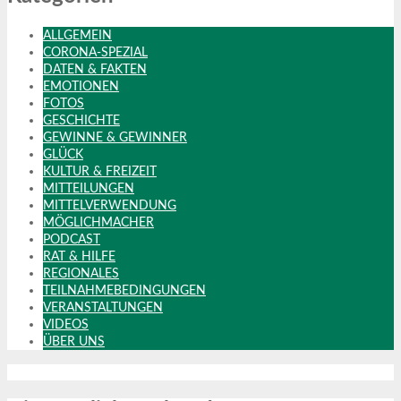
ALLGEMEIN
CORONA-SPEZIAL
DATEN & FAKTEN
EMOTIONEN
FOTOS
GESCHICHTE
GEWINNE & GEWINNER
GLÜCK
KULTUR & FREIZEIT
MITTEILUNGEN
MITTELVERWENDUNG
MÖGLICHMACHER
PODCAST
RAT & HILFE
REGIONALES
TEILNAHMEBEDINGUNGEN
VERANSTALTUNGEN
VIDEOS
ÜBER UNS