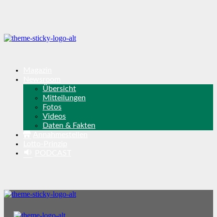
Magazin
Newsroom
Übersicht
Mitteilungen
Fotos
Videos
Daten & Fakten
Annahmestellen
Lotto-Prinzip
PODCAST