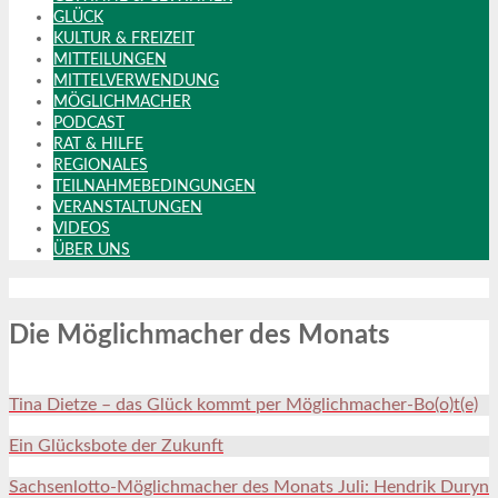
GLÜCK
KULTUR & FREIZEIT
MITTEILUNGEN
MITTELVERWENDUNG
MÖGLICHMACHER
PODCAST
RAT & HILFE
REGIONALES
TEILNAHMEBEDINGUNGEN
VERANSTALTUNGEN
VIDEOS
ÜBER UNS
Die Möglichmacher des Monats
Tina Dietze – das Glück kommt per Möglichmacher-Bo(o)t(e)
Ein Glücksbote der Zukunft
Sachsenlotto-Möglichmacher des Monats Juli: Hendrik Duryn