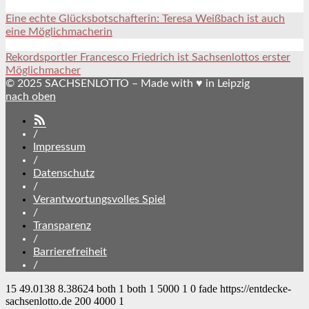
Eine echte Glücksbotschafterin: Teresa Weißbach ist auch
eine Möglichmacherin
Rekordsportler Francesco Friedrich ist Sachsenlottos erster
Möglichmacher
© 2025 SACHSENLOTTO – Made with ♥ in Leipzig
nach oben
SACHSENLOTTO
abonnieren
/
Impressum
/
Datenschutz
/
Verantwortungsvolles Spiel
/
Transparenz
/
Barrierefreiheit
/
15
49.0138
8.38624
both
1
both
1
5000
1
0
fade
https://entdecke-
sachsenlotto.de
200
4000
1