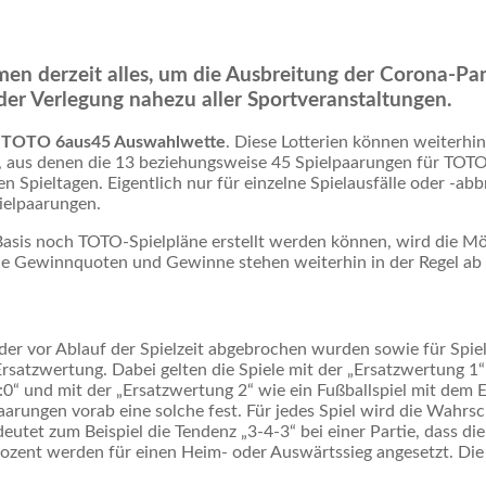
men derzeit alles, um die Ausbreitung der Corona-P
der Verlegung nahezu aller Sportveranstaltungen.
TOTO 6aus45 Auswahlwette
. Diese Lotterien können weiterhi
äne, aus denen die 13 beziehungsweise 45 Spielpaarungen für TO
ten Spieltagen. Eigentlich nur für einzelne Spielausfälle oder -
ielpaarungen.
 Basis noch TOTO-Spielpläne erstellt werden können, wird die Mö
 die Gewinnquoten und Gewinne stehen weiterhin in der Regel a
er vor Ablauf der Spielzeit abgebrochen wurden sowie für Spiele
rsatzwertung. Dabei gelten die Spiele mit der „Ersatzwertung 1“ 
:0“ und mit der „Ersatzwertung 2“ wie ein Fußballspiel mit dem E
arungen vorab eine solche fest. Für jedes Spiel wird die Wahrsch
deutet zum Beispiel die Tendenz „3-4-3“ bei einer Partie, dass
ozent werden für einen Heim- oder Auswärtssieg angesetzt. Die