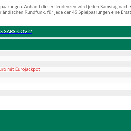
elpaarungen. Anhand dieser Tendenzen wird jeden Samstag nach 
rländischen Rundfunk, für jede der 45 Spielpaarungen eine Ersa
S SARS-COV-2
uro mit Eurojackpot