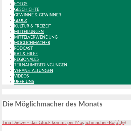
FOTOS
GESCHICHTE
GEWINNE & GEWINNER
GLÜCK
KULTUR & FREIZEIT
MITTEILUNGEN
MITTELVERWENDUNG
MÖGLICHMACHER
PODCAST
RAT & HILFE
REGIONALES
TEILNAHMEBEDINGUNGEN
VERANSTALTUNGEN
VIDEOS
ÜBER UNS
Die Möglichmacher des Monats
Tina Dietze – das Glück kommt per Möglichmacher-Bo(o)t(e)