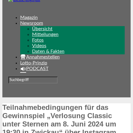
Magazin
Newsroom
Übersicht
Mitteilungen
Fotos
Videos
Daten & Fakten
Annahmestellen
Lotto-Prinzip
PODCAST
Teilnahmebedingungen für das
Gewinnspiel „Verlosung Classic
unter Sternen am 8. Juni 2024 um
19:30 in Zwickau“ über Instagram