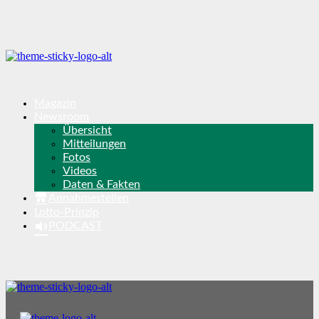
Magazin
Newsroom
Übersicht
Mitteilungen
Fotos
Videos
Daten & Fakten
Annahmestellen
Lotto-Prinzip
PODCAST