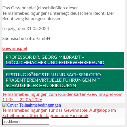
Das Gewinnspiel (einschließlich dieser
Teilnahmebedingungen) unterliegt deutschem Recht. Der
Rechtsweg ist ausgeschlossen.
Leipzig, den 31.05.2024
Sächsische Lotto-GmbH
Gewinnspiel
PROFESSOR DR. GEORG MILBRADT –
MÖGLICHMACHER UND FEUERWEHRFREUND
FESTUNG KÖNIGSTEIN UND SACHSENLOTTO
PRÄSENTIEREN VIRTUELLE FÜHRUNGEN MIT
SCHAUSPIELER HENDRIK DURYN
Teilnahmebedingungen zum Kundenkarten-Gewinnspiel vom
11.05. – 22.06.2026
Teilnahmebedingungen für das Gewinnspiel Aufgalopp im
Scheibenholz über Instagram und Facebook