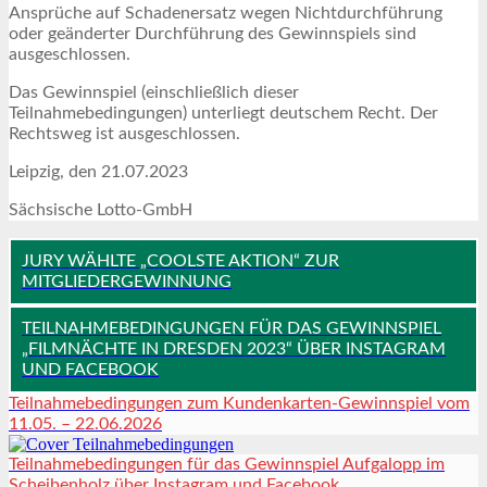
Ansprüche auf Schadenersatz wegen Nichtdurchführung
oder geänderter Durchführung des Gewinnspiels sind
ausgeschlossen.
Das Gewinnspiel (einschließlich dieser
Teilnahmebedingungen) unterliegt deutschem Recht. Der
Rechtsweg ist ausgeschlossen.
Leipzig, den 21.07.2023
Sächsische Lotto-GmbH
JURY WÄHLTE „COOLSTE AKTION“ ZUR
MITGLIEDERGEWINNUNG
TEILNAHMEBEDINGUNGEN FÜR DAS GEWINNSPIEL
„FILMNÄCHTE IN DRESDEN 2023“ ÜBER INSTAGRAM
UND FACEBOOK
Teilnahmebedingungen zum Kundenkarten-Gewinnspiel vom
11.05. – 22.06.2026
Teilnahmebedingungen für das Gewinnspiel Aufgalopp im
Scheibenholz über Instagram und Facebook