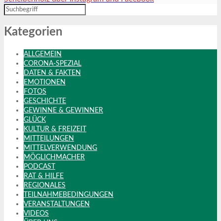
Kategorien
ALLGEMEIN
CORONA-SPEZIAL
DATEN & FAKTEN
EMOTIONEN
FOTOS
GESCHICHTE
GEWINNE & GEWINNER
GLÜCK
KULTUR & FREIZEIT
MITTEILUNGEN
MITTELVERWENDUNG
MÖGLICHMACHER
PODCAST
RAT & HILFE
REGIONALES
TEILNAHMEBEDINGUNGEN
VERANSTALTUNGEN
VIDEOS