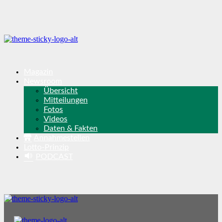
Magazin
Newsroom
Übersicht
Mitteilungen
Fotos
Videos
Daten & Fakten
Annahmestellen
Lotto-Prinzip
PODCAST