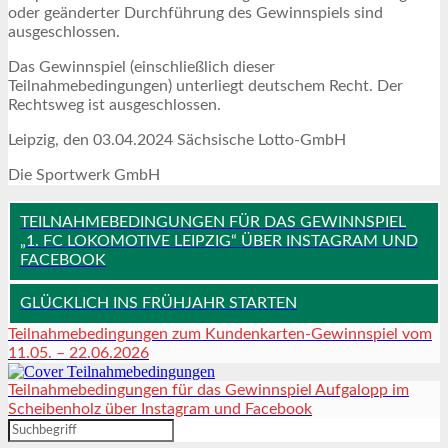
oder geänderter Durchführung des Gewinnspiels sind
ausgeschlossen.
Das Gewinnspiel (einschließlich dieser
Teilnahmebedingungen) unterliegt deutschem Recht. Der
Rechtsweg ist ausgeschlossen.
Leipzig, den 03.04.2024 Sächsische Lotto-GmbH
Die Sportwerk GmbH
TEILNAHMEBEDINGUNGEN FÜR DAS GEWINNSPIEL
„1. FC LOKOMOTIVE LEIPZIG“ ÜBER INSTAGRAM UND
FACEBOOK
GLÜCKLICH INS FRÜHJAHR STARTEN
Teilnahmebedingungen zum Kundenkarten-Gewinnspiel vom
11.05. – 22.06.2026
Teilnahmebedingungen für das Gewinnspiel Aufgalopp im
Scheibenholz über Instagram und Facebook