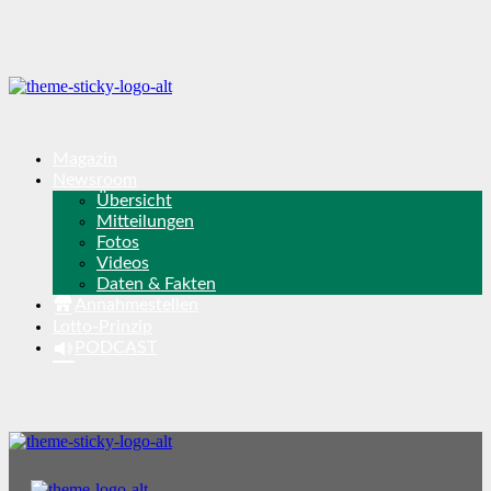
Magazin
Newsroom
Übersicht
Mitteilungen
Fotos
Videos
Daten & Fakten
Annahmestellen
Lotto-Prinzip
PODCAST