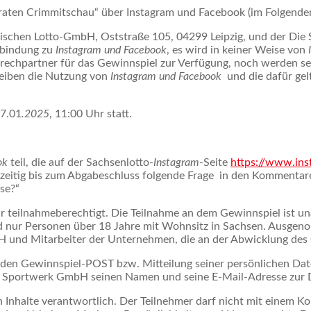
raten Crimmitschau“ über Instagram und Facebook (im Folgenden
sischen Lotto-GmbH, Oststraße 105, 04299 Leipzig, und der Di
erbindung zu
Instagram und Facebook
, es wird in keiner Weise von
rechpartner für das Gewinnspiel zur Verfügung, noch werden se
eiben die Nutzung von
Instagram und Facebook
und die dafür ge
17.01
.2025
, 11:00 Uhr statt.
ok
teil, die auf der Sachsenlotto-
Instagram
-Seite
https://www.ins
eitig bis zum Abgabeschluss folgende Frage in den Kommentare
se?“
r teilnahmeberechtigt. Die Teilnahme an dem Gewinnspiel ist un
 nur Personen über 18 Jahre mit Wohnsitz in Sachsen. Ausgeno
und Mitarbeiter der Unternehmen, die an der Abwicklung des Ge
den Gewinnspiel-POST bzw. Mitteilung seiner persönlichen Date
ie Sportwerk GmbH seinen Namen und seine E-Mail-Adresse zur
en Inhalte verantwortlich. Der Teilnehmer darf nicht mit einem 