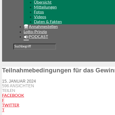
Übersicht
Mitteilungen
Fotos
Videos
Daten & Fakten
Annahmestellen
Lotto-Prinzip
PODCAST
Teilnahmebedingungen für das Gewinn
15. JANUAR 2024
596 ANSICHTEN
TEILEN
FACEBOOK
F
TWITTER
T