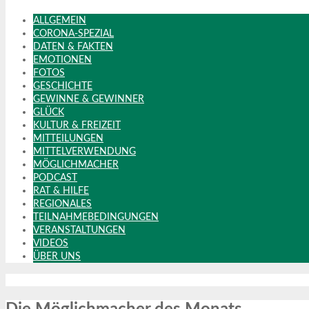
ALLGEMEIN
CORONA-SPEZIAL
DATEN & FAKTEN
EMOTIONEN
FOTOS
GESCHICHTE
GEWINNE & GEWINNER
GLÜCK
KULTUR & FREIZEIT
MITTEILUNGEN
MITTELVERWENDUNG
MÖGLICHMACHER
PODCAST
RAT & HILFE
REGIONALES
TEILNAHMEBEDINGUNGEN
VERANSTALTUNGEN
VIDEOS
ÜBER UNS