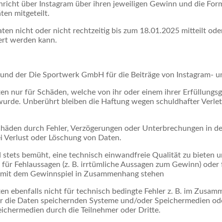
icht über Instagram über ihren jeweiligen Gewinn und die Form
en mitgeteilt.
en nicht oder nicht rechtzeitig bis zum 18.01.2025 mitteilt od
ert werden kann.
 und der Die Sportwerk GmbH für die Beiträge von Instagram- 
nur für Schäden, welche von ihr oder einem ihrer Erfüllungsgeh
 wurde. Unberührt bleiben die Haftung wegen schuldhafter Verle
häden durch Fehler, Verzögerungen oder Unterbrechungen in de
i Verlust oder Löschung von Daten.
ets bemüht, eine technisch einwandfreie Qualität zu bieten un
r Fehlaussagen (z. B. irrtümliche Aussagen zum Gewinn) oder f
ie mit dem Gewinnspiel in Zusammenhang stehen
 ebenfalls nicht für technisch bedingte Fehler z. B. im Zusa
er die Daten speichernden Systeme und/oder Speichermedien od
ichermedien durch die Teilnehmer oder Dritte.