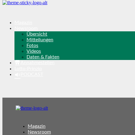
Magazin
Newsroom
Übersicht
Mitteilungen
Fotos
Videos
Daten & Fakten
Annahmestellen
Lotto-Prinzip
PODCAST
Magazin
Newsroom