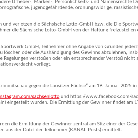
ndere Urheber-, Marken-, Persönlichkeits- und Namensrechte Dri
pornografische, jugendgefährdende, ordnungswidrige, rassistische
en und verletzen die Sächsische Lotto-GmbH bzw. die Die Spo
nehmer die Sächsische Lotto-GmbH von der Haftung freizustellen
e Sportwerk GmbH, Teilnehmer ohne Angabe von Gründen jederz
u löschen oder die Aushändigung des Gewinns abzulehnen, insb
 Regelungen verstoßen oder ein entsprechender Verstoß nicht 
tionsverdacht vorliegt.
 Crimmitschau gegen die Lausitzer Füchse“ am 19. Januar 2025 in
instagram.com/sachsenlotto
und https://www.facebook.com/sach
in) eingestellt wurden. Die Ermittlung der Gewinner findet am 1
n die Ermittlung der Gewinner zentral am Sitz einer der Gesel
n aus der Datei der Teilnehmer (KANAL-Posts) ermittelt.