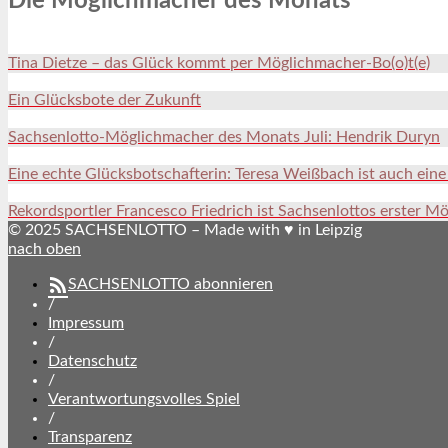
Die Möglichmacher des Monats
Tina Dietze – das Glück kommt per Möglichmacher-Bo(o)t(e)
Ein Glücksbote der Zukunft
Sachsenlotto-Möglichmacher des Monats Juli: Hendrik Duryn
Eine echte Glücksbotschafterin: Teresa Weißbach ist auch ein
Rekordsportler Francesco Friedrich ist Sachsenlottos erster M
© 2025 SACHSENLOTTO – Made with ♥ in Leipzig
nach oben
SACHSENLOTTO abonnieren
/
Impressum
/
Datenschutz
/
Verantwortungsvolles Spiel
/
Transparenz