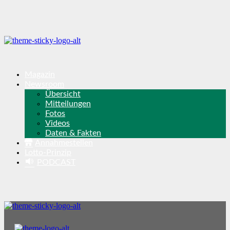
Magazin
Newsroom
Übersicht
Mitteilungen
Fotos
Videos
Daten & Fakten
Annahmestellen
Lotto-Prinzip
PODCAST