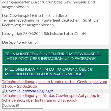
oder geänderter Durchführung des Gewinnspiels sind
ausgeschlossen.
Das Gewinnspiel (einschließlich dieser
Teilnahmebedingungen) unterliegt deutschem Recht. Der
Rechtsweg ist ausgeschlossen.
Leipzig, den 23.04.2024 Sächsische Lotto-GmbH
Die Sportwerk GmbH
TEILNAHMEBEDINGUNGEN FÜR DAS GEWINNSPIEL
„HC LEIPZIG“ ÜBER INSTAGRAM UND FACEBOOK
MILLIONENGEWINN IM LOTTO 6AUS49: ÜBER 8
MILLIONEN EURO GEHEN NACH ZWICKAU
Teilnahmebedingungen zum Kundenkarten-Gewinnspiel vom
11.05. – 22.06.2026
Teilnahmebedingungen für das Gewinnspiel Aufgalopp im
Scheibenholz über Instagram und Facebook