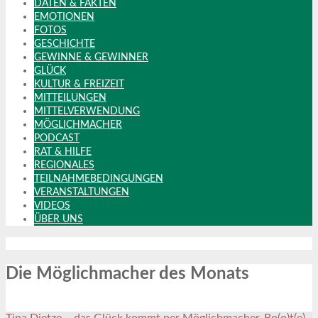
DATEN & FAKTEN
EMOTIONEN
FOTOS
GESCHICHTE
GEWINNE & GEWINNER
GLÜCK
KULTUR & FREIZEIT
MITTEILUNGEN
MITTELVERWENDUNG
MÖGLICHMACHER
PODCAST
RAT & HILFE
REGIONALES
TEILNAHMEBEDINGUNGEN
VERANSTALTUNGEN
VIDEOS
ÜBER UNS
Die Möglichmacher des Monats
Tina Dietze – das Glück kommt per Möglichmacher-Bo(o)t(e)