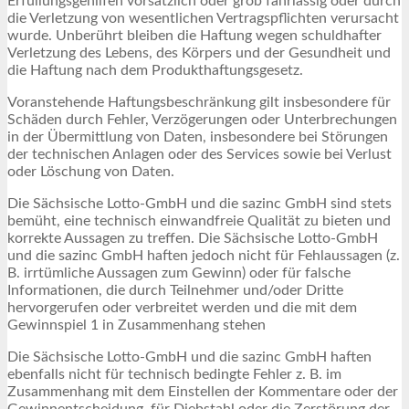
Erfüllungsgehilfen vorsätzlich oder grob fahrlässig oder durch
die Verletzung von wesentlichen Vertragspflichten verursacht
wurde. Unberührt bleiben die Haftung wegen schuldhafter
Verletzung des Lebens, des Körpers und der Gesundheit und
die Haftung nach dem Produkthaftungsgesetz.
Voranstehende Haftungsbeschränkung gilt insbesondere für
Schäden durch Fehler, Verzögerungen oder Unterbrechungen
in der Übermittlung von Daten, insbesondere bei Störungen
der technischen Anlagen oder des Services sowie bei Verlust
oder Löschung von Daten.
Die Sächsische Lotto-GmbH und die sazinc GmbH sind stets
bemüht, eine technisch einwandfreie Qualität zu bieten und
korrekte Aussagen zu treffen. Die Sächsische Lotto-GmbH
und die sazinc GmbH haften jedoch nicht für Fehlaussagen (z.
B. irrtümliche Aussagen zum Gewinn) oder für falsche
Informationen, die durch Teilnehmer und/oder Dritte
hervorgerufen oder verbreitet werden und die mit dem
Gewinnspiel 1 in Zusammenhang stehen
Die Sächsische Lotto-GmbH und die sazinc GmbH haften
ebenfalls nicht für technisch bedingte Fehler z. B. im
Zusammenhang mit dem Einstellen der Kommentare oder der
Gewinnentscheidung, für Diebstahl oder die Zerstörung der