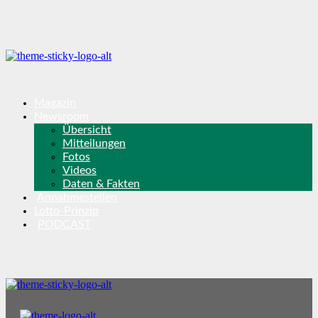
Magazin
Newsroom
Übersicht
Mitteilungen
Fotos
Videos
Daten & Fakten
Annahmestellen
Lotto-Prinzip
PODCAST