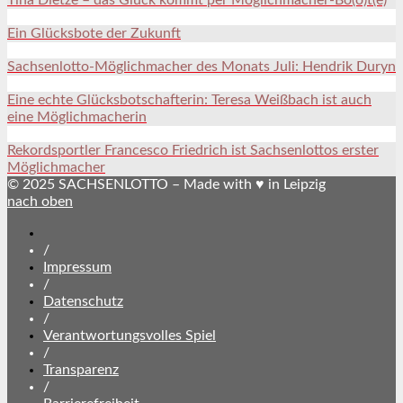
Ein Glücksbote der Zukunft
Sachsenlotto-Möglichmacher des Monats Juli: Hendrik Duryn
Eine echte Glücksbotschafterin: Teresa Weißbach ist auch
eine Möglichmacherin
Rekordsportler Francesco Friedrich ist Sachsenlottos erster
Möglichmacher
© 2025 SACHSENLOTTO – Made with ♥ in Leipzig
nach oben
SACHSENLOTTO
abonnieren
/
Impressum
/
Datenschutz
/
Verantwortungsvolles Spiel
/
Transparenz
/