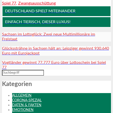
Spiel 77
,
Zwangsausschüttung
DEUTSCHLAND SPIELT MITEINANDER
EINFACH TIERISCH, DIESER LUXUS!
Sachsen im Lottoglück: Zwei neue Multimillionäre im
Freistaat
Glückssträhne in Sachsen hält an: Leipziger gewinnt 930.640
Euro mit Eurojackpot
Vogtländer gewinnt 77.777 Euro über Lottoschein bei Spiel
77
Kategorien
ALLGEMEIN
CORONA-SPEZIAL
DATEN & FAKTEN
EMOTIONEN