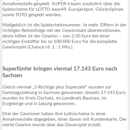
Annahmestelle gespielt. SUPER 6 kann zusätzlich über die
Spielscheine für LOTTO 6aus49, Eurojackpot, GlücksSpirale
sowie TOTO gespielt werden.
Maßgeblich ist die Spielscheinnummer: Je mehr Ziffern in der
richtigen Reihenfolge mit der Gewinnzahl übereinstimmen,
desto höher ist der Gewinn – von 2,50 Euro bei einer
richtigen Endziffer bis zu 100.000 Euro für die komplette
Gewinnzahl (Chance rd. 1 : 1 Mio.).
Superfünfer bringen viermal 17.143 Euro nach
Sachsen
Gleich viermal „5 Richtige plus Superzahl“ wurden zur
Samstagsziehung in Sachsen gewonnen: Jeweils 17.143 Euro
wurden im Kreis Oschatz, im Landkreis Bautzen, im
Erzgebirge und in Leipzig gewonnen.
Drei der Gewinner haben ihre Lottoscheine in einer
Annahmestelle abgegeben, einer davon mit Kundenkarte. Der
vierte Gewinn wurde über das Dauerspiel erzielt.