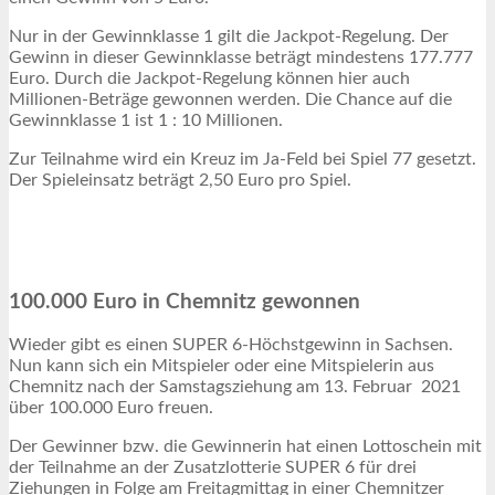
Nur in der Gewinnklasse 1 gilt die Jackpot-Regelung. Der
Gewinn in dieser Gewinnklasse beträgt mindestens 177.777
Euro. Durch die Jackpot-Regelung können hier auch
Millionen-Beträge gewonnen werden. Die Chance auf die
Gewinnklasse 1 ist 1 : 10 Millionen.
Zur Teilnahme wird ein Kreuz im Ja-Feld bei Spiel 77 gesetzt.
Der Spieleinsatz beträgt 2,50 Euro pro Spiel.
100.000 Euro in Chemnitz gewonnen
Wieder gibt es einen SUPER 6-Höchstgewinn in Sachsen.
Nun kann sich ein Mitspieler oder eine Mitspielerin aus
Chemnitz nach der Samstagsziehung am 13. Februar 2021
über 100.000 Euro freuen.
Der Gewinner bzw. die Gewinnerin hat einen Lottoschein mit
der Teilnahme an der Zusatzlotterie SUPER 6 für drei
Ziehungen in Folge am Freitagmittag in einer Chemnitzer