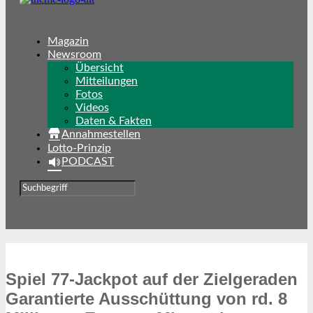
Magazin
Newsroom
Übersicht
Mitteilungen
Fotos
Videos
Daten & Fakten
Annahmestellen
Lotto-Prinzip
PODCAST
Spiel 77-Jackpot auf der Zielgeraden
Garantierte Ausschüttung von rd. 8