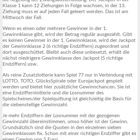
Klasse 1 kann 12 Ziehungen in Folge wachsen, in der 13.
Ziehung muss er auf jeden Fall geleert werden. Das ist am
Mittwoch der Fall.
Wenn es einen oder mehrere Gewinner in der 1.
Gewinnklasse gibt, wird der Betrag regulär ausgezahlt. Gibt
es keinen Gewinner in der 1. Gewinnklasse, wird der Jackpot
der Gewinnklasse 2 (6 richtige Endziffern) zugeordnet und
dort ausgeschüttet. Bleibt auch diese unbesetzt, erhält die
nächst niedrigere Gewinnklasse den Jackpot (5 richtige
Endziffern) usw.
Als reine Zusatzlotterie kann Spiel 77 nur in Verbindung mit
LOTTO, TOTO, GlücksSpirale oder Eurojackpot gespielt
werden und bietet hier zusätzliche Gewinnchancen. Sie ist
eine Endziffernlotterie und die Losnummer des
Spielscheines/der Spielquittung ist gleichzeitig die Basis für
die siebenstellige Gewinnzahl.
Je mehr Endziffern der Losnummer mit der gezogenen
Gewinnzahl übereinstimmen, umso höher ist der Gewinn.
Grundsätzlich sind die Quoten in den einzelnen sieben
Gewinnklassen fix. Schon mit einer richtigen Endziffer gibt es
einen Gewinn von 5 Euro.