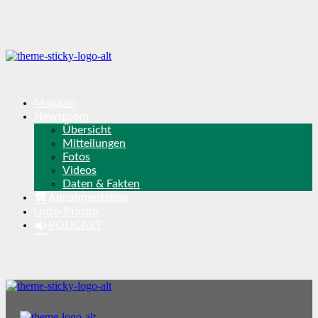
Magazin
Newsroom
Übersicht
Mitteilungen
Fotos
Videos
Daten & Fakten
Annahmestellen
Lotto-Prinzip
PODCAST