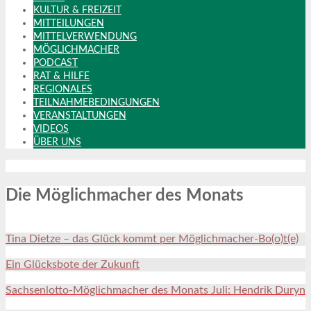
KULTUR & FREIZEIT
MITTEILUNGEN
MITTELVERWENDUNG
MÖGLICHMACHER
PODCAST
RAT & HILFE
REGIONALES
TEILNAHMEBEDINGUNGEN
VERANSTALTUNGEN
VIDEOS
ÜBER UNS
Die Möglichmacher des Monats
Tina Dietze – das Glück kommt per Möglichmacher-Bo(o)t(e)
Ein Glücksbote der Zukunft
Sachsenlotto-Möglichmacher des Monats Juli: Hendrik Duryn