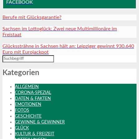
FACEBOOK
Berufe mit Glücksgarantie?
Sachsen im Lottoglück: Zwei neue Multimillionäre im
Freistaat
Glückssträhne in Sachsen hält an: Leipziger gewinnt 930.640
Euro mit Eurojackpot
Kategorien
ALLGEMEIN
CORONA-SPEZIAL
DATEN & FAKTEN
EMOTIONEN
FOTOS
GESCHICHTE
GEWINNE & GEWINNER
GLÜCK
KULTUR & FREIZEIT