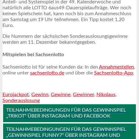
Anteil- und Systemspiel in der 49. Kalenderwoche und
natürlich alle LOTTO 6aus49-Dauerspielaufträge. Wer noch
keinen Spielschein hat, kann noch bis zum Annahmeschluss
am Samstag um 19 Uhr teilnehmen. Ein Tipp kostet 1,20
Euro.
Die Nummern der sächsischen Sonderauslosungsgewinne
werden am 11. Dezember bekanntgegeben.
Mitspielen bei Sachsenlotto
Sachsenlotto ist für seine Kunden da: In den
Annahmestellen
,
online unter
sachsenlotto.de
und über die
Sachsenlotto-App
.
Eurojackpot
,
Gewinn
,
Gewinne
,
Gewinner
,
Nikolaus
,
Sonderauslosung
TEILNAHMEBEDINGUNGEN FÜR DAS GEWINNSPIEL
„TRIKOT“ ÜBER INSTAGRAM UND FACEBOOK
TEILNAHMEBEDINGUNGEN FÜR DAS GEWINNSPIEL
„GEWINNSPIEL FUNNY7“ ÜBER INSTAGRAM UND