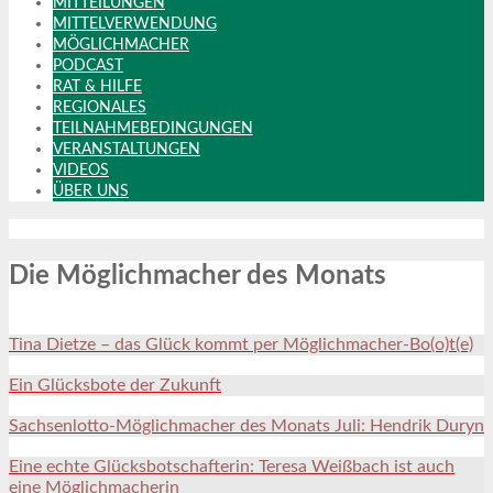
MITTEILUNGEN
MITTELVERWENDUNG
MÖGLICHMACHER
PODCAST
RAT & HILFE
REGIONALES
TEILNAHMEBEDINGUNGEN
VERANSTALTUNGEN
VIDEOS
ÜBER UNS
Die Möglichmacher des Monats
Tina Dietze – das Glück kommt per Möglichmacher-Bo(o)t(e)
Ein Glücksbote der Zukunft
Sachsenlotto-Möglichmacher des Monats Juli: Hendrik Duryn
Eine echte Glücksbotschafterin: Teresa Weißbach ist auch
eine Möglichmacherin