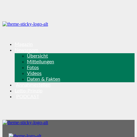
Magazin
Newsroom
Übersicht
Mitteilungen
Fotos
Videos
Daten & Fakten
Annahmestellen
Lotto-Prinzip
PODCAST