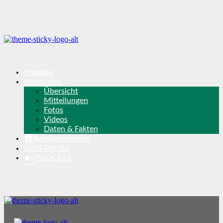
Magazin
Newsroom
Übersicht
Mitteilungen
Fotos
Videos
Daten & Fakten
Annahmestellen
Lotto-Prinzip
PODCAST