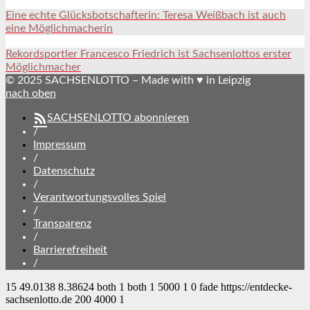
Eine echte Glücksbotschafterin: Teresa Weißbach ist auch
eine Möglichmacherin
Rekordsportler Francesco Friedrich ist Sachsenlottos erster
Möglichmacher
© 2025 SACHSENLOTTO – Made with ♥ in Leipzig
nach oben
SACHSENLOTTO abonnieren
/
Impressum
/
Datenschutz
/
Verantwortungsvolles Spiel
/
Transparenz
/
Barrierefreiheit
/
15
49.0138
8.38624
both
1
both
1
5000
1
0
fade
https://entdecke-
sachsenlotto.de
200
4000
1