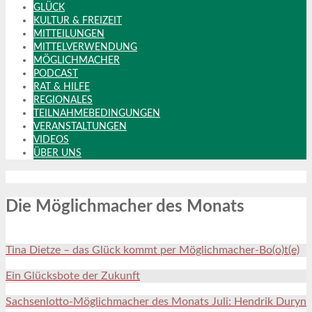
GLÜCK
KULTUR & FREIZEIT
MITTEILUNGEN
MITTELVERWENDUNG
MÖGLICHMACHER
PODCAST
RAT & HILFE
REGIONALES
TEILNAHMEBEDINGUNGEN
VERANSTALTUNGEN
VIDEOS
ÜBER UNS
Die Möglichmacher des Monats
Tina Dietze – das Glück kommt per Möglichmacher-Bo(o)t(e)
Ein Glücksbote der Zukunft
Sachsenlotto-Möglichmacher des Monats Juli: Hendrik Duryn