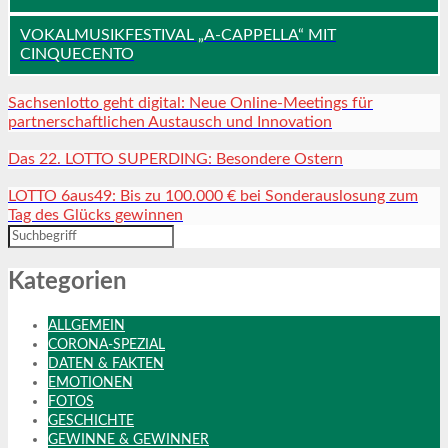
VOKALMUSIKFESTIVAL „A-CAPPELLA“ MIT
CINQUECENTO
Sachsenlotto geht digital: Neue Online-Meetings für
partnerschaftlichen Austausch und Innovation
Das 22. LOTTO SUPERDING: Besondere Ostern
LOTTO 6aus49: Bis zu 100.000 € bei Sonderauslosung zum
Tag des Glücks gewinnen
Kategorien
ALLGEMEIN
CORONA-SPEZIAL
DATEN & FAKTEN
EMOTIONEN
FOTOS
GESCHICHTE
GEWINNE & GEWINNER