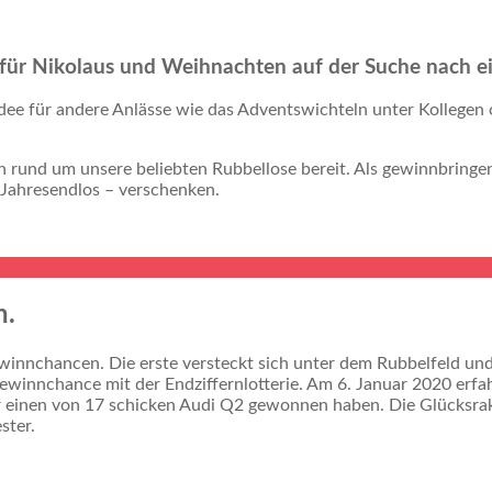
 für Nikolaus und Weihnachten auf der Suche nach e
dee für andere Anlässe wie das Adventswichteln unter Kollegen 
en rund um unsere beliebten Rubbellose bereit. Als gewinnbring
e Jahresendlos – verschenken.
n.
ewinnchancen. Die erste versteckt sich unter dem Rubbelfeld un
 Gewinnchance mit der Endziffernlotterie. Am 6. Januar 2020 erfa
er einen von 17 schicken Audi Q2 gewonnen haben. Die Glücksra
ster.