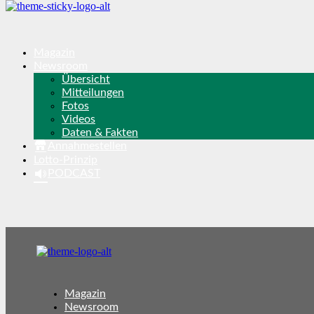
Magazin
Newsroom
Übersicht
Mitteilungen
Fotos
Videos
Daten & Fakten
Annahmestellen
Lotto-Prinzip
PODCAST
Magazin
Newsroom