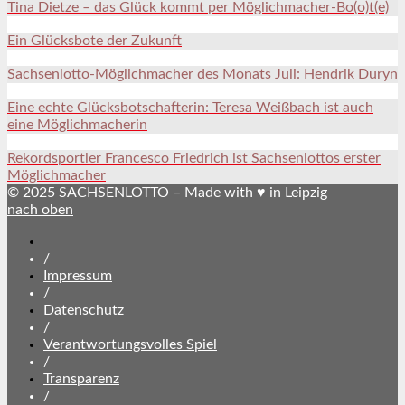
Tina Dietze – das Glück kommt per Möglichmacher-Bo(o)t(e)
Ein Glücksbote der Zukunft
Sachsenlotto-Möglichmacher des Monats Juli: Hendrik Duryn
Eine echte Glücksbotschafterin: Teresa Weißbach ist auch
eine Möglichmacherin
Rekordsportler Francesco Friedrich ist Sachsenlottos erster
Möglichmacher
© 2025 SACHSENLOTTO – Made with ♥ in Leipzig
nach oben
SACHSENLOTTO
abonnieren
/
Impressum
/
Datenschutz
/
Verantwortungsvolles Spiel
/
Transparenz
/