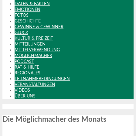
DATEN & FAKTEN
EMOTIONEN
FOTOS
GESCHICHTE
GEWINNE & GEWINNER
GLÜCK
KULTUR & FREIZEIT
MITTEILUNGEN
MITTELVERWENDUNG
MÖGLICHMACHER
PODCAST
RAT & HILFE
REGIONALES
TEILNAHMEBEDINGUNGEN
VERANSTALTUNGEN
VIDEOS
ÜBER UNS
Die Möglichmacher des Monats