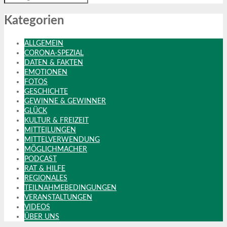
Kategorien
ALLGEMEIN
CORONA-SPEZIAL
DATEN & FAKTEN
EMOTIONEN
FOTOS
GESCHICHTE
GEWINNE & GEWINNER
GLÜCK
KULTUR & FREIZEIT
MITTEILUNGEN
MITTELVERWENDUNG
MÖGLICHMACHER
PODCAST
RAT & HILFE
REGIONALES
TEILNAHMEBEDINGUNGEN
VERANSTALTUNGEN
VIDEOS
ÜBER UNS