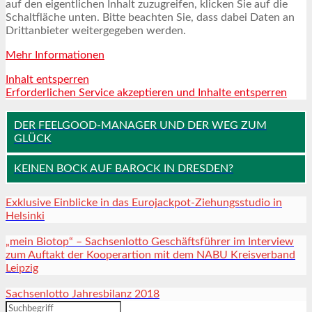
auf den eigentlichen Inhalt zuzugreifen, klicken Sie auf die
Schaltfläche unten. Bitte beachten Sie, dass dabei Daten an
Drittanbieter weitergegeben werden.
Mehr Informationen
Inhalt entsperren
Erforderlichen Service akzeptieren und Inhalte entsperren
DER FEELGOOD-MANAGER UND DER WEG ZUM
GLÜCK
KEINEN BOCK AUF BAROCK IN DRESDEN?
Exklusive Einblicke in das Eurojackpot-Ziehungsstudio in
Helsinki
„mein Biotop“ – Sachsenlotto Geschäftsführer im Interview
zum Auftakt der Kooperartion mit dem NABU Kreisverband
Leipzig
Sachsenlotto Jahresbilanz 2018