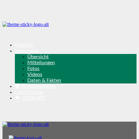
Magazin
Newsroom
Übersicht
Mitteilungen
Fotos
Videos
Daten & Fakten
Annahmestellen
Lotto-Prinzip
PODCAST