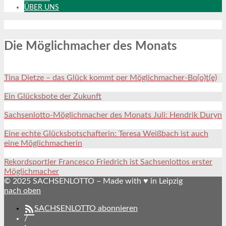
ÜBER UNS
Die Möglichmacher des Monats
Tina Dietze – das Glück kommt per Möglichmacher-Bo(o)t(e)
Ein Glücksbote der Zukunft
Sachsenlotto-Möglichmacher des Monats Juli: Hendrik Duryn
Eine echte Glücksbotschafterin: Teresa Weißbach ist auch
eine Möglichmacherin
Rekordsportler Francesco Friedrich ist Sachsenlottos erster
Möglichmacher
© 2025 SACHSENLOTTO – Made with ♥ in Leipzig
nach oben
SACHSENLOTTO abonnieren
/