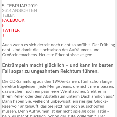
5. FEBRUAR 2019
2614 ANSICHTEN
TEILEN
FACEBOOK
F
TWITTER
T
Auch wenn es sich derzeit noch nicht so anfühlt. Der Frühling
naht.
Und damit die Hochsaison des Aufräumens und
Großreinemachens. Neueste Erkenntnisse zeigen:
Entrümpeln macht glücklich – und kann im besten
Fall sogar zu ungeahntem Reichtum führen.
Die CD-Sammlung aus den 1990er-Jahren, fünf schon lange
defekte Bügeleisen, jede Menge Jeans, die nicht mehr passen,
dazwischen noch ein paar leere Weinflaschen. Sieht es in
Ihrem Keller oder dem Abstellraum unterm Dach ähnlich aus?
Dann haben Sie, vielleicht unbewusst, ein riesiges Glücks-
Reservoir angehäuft, das Sie jetzt nur noch ausschöpfen
müssen. Denn Aufräumen ist gar nicht spießig oder lästig –
nein, es macht glücklich. Schon der gute Wille zählt. Der