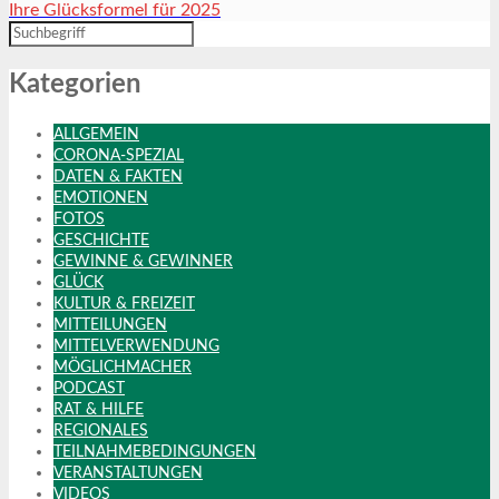
Ihre Glücksformel für 2025
Kategorien
ALLGEMEIN
CORONA-SPEZIAL
DATEN & FAKTEN
EMOTIONEN
FOTOS
GESCHICHTE
GEWINNE & GEWINNER
GLÜCK
KULTUR & FREIZEIT
MITTEILUNGEN
MITTELVERWENDUNG
MÖGLICHMACHER
PODCAST
RAT & HILFE
REGIONALES
TEILNAHMEBEDINGUNGEN
VERANSTALTUNGEN
VIDEOS