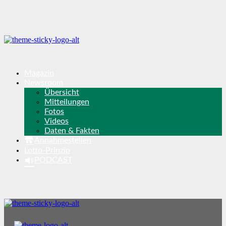
Magazin
Newsroom
Übersicht
Mitteilungen
Fotos
Videos
Daten & Fakten
Annahmestellen
Lotto-Prinzip
PODCAST