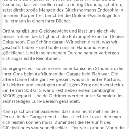
Gedanke, dass wir endlich mal so richtig Ordnung schaffen,
setzt direkt große Mengen des Glückshormons Endorphin in
unserem Körper frei, berichtet die Diplom-Psychologin Ina
Hullermann in einem ihrer Bücher.
Ordnung gibt uns Gleichgewicht und lässt uns gleich viel
besser fühlen, bestätigt auch die Entrümpel-Expertin Denise
Colquhoun. Das Schöne daran: Wir sehen direkt, was wir
geschafft haben – und fühlen uns im Handumdrehen
glücklicher. Und in so manchem Durcheinander verbergen
sich sogar echte Reichtümer.
So erging es vor kurzem einer amerikanischen Studentin, die
ihrer Oma beim Aufräumen der Garage behilflich war. Die
ältere Dame hatte ganz vergessen, was sich hinter Kartons,
Altkleidern und sonstigem unnützigem Zeug noch versteckte:
Ein Ferrari 308 GTS war direkt neben einem Lamborghini
5000S geparkt – beide Oldtimer werden unter Sammlern im
sechsstelligen Euro-Bereich gehandelt.
Kann ja schon mal passieren, dass man nicht mehr an den
Ferrari in der Garage denkt – das ist echter Luxus, den man
sich leisten können muss. Zumindest die Herkunft des
Glücksfundes war schnell geklärt. Der verstorbene Mann der