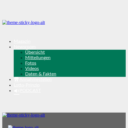
Magazin
Newsroom
Übersicht
Mitteilungen
Fotos
Videos
Daten & Fakten
Annahmestellen
Lotto-Prinzip
PODCAST