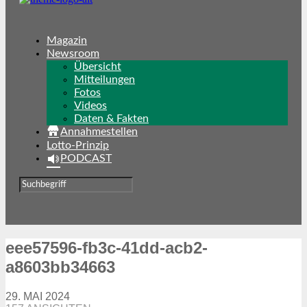
Magazin
Newsroom
Übersicht
Mitteilungen
Fotos
Videos
Daten & Fakten
Annahmestellen
Lotto-Prinzip
PODCAST
eee57596-fb3c-41dd-acb2-
a8603bb34663
29. MAI 2024