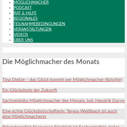
MÖGLICHMACHER
PODCAST
RAT & HILFE
REGIONALES
TEILNAHMEBEDINGUNGEN
VERANSTALTUNGEN
VIDEOS
ÜBER UNS
Die Möglichmacher des Monats
Tina Dietze – das Glück kommt per Möglichmacher-Bo(o)t(e)
Ein Glücksbote der Zukunft
Sachsenlotto-Möglichmacher des Monats Juli: Hendrik Duryn
Eine echte Glücksbotschafterin: Teresa Weißbach ist auch
eine Möglichmacherin
Rekordsportler Francesco Friedrich ist Sachsenlottos erster