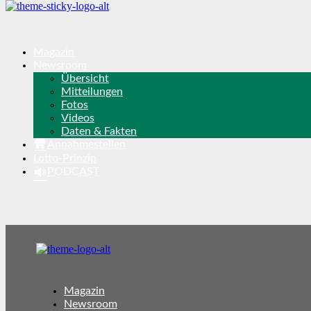
Magazin
Newsroom
Übersicht
Mitteilungen
Fotos
Videos
Daten & Fakten
Annahmestellen
Lotto-Prinzip
PODCAST
Magazin
Newsroom