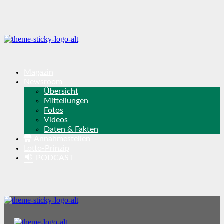
Magazin
Newsroom
Übersicht
Mitteilungen
Fotos
Videos
Daten & Fakten
Annahmestellen
Lotto-Prinzip
PODCAST