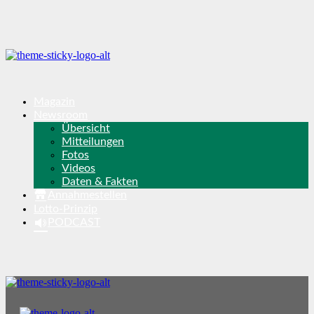
Magazin
Newsroom
Übersicht
Mitteilungen
Fotos
Videos
Daten & Fakten
Annahmestellen
Lotto-Prinzip
PODCAST