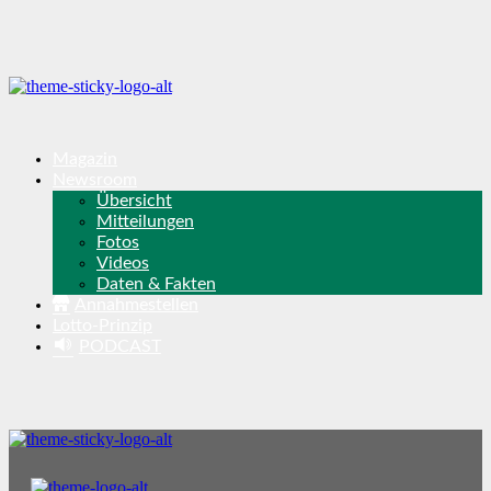
Magazin
Newsroom
Übersicht
Mitteilungen
Fotos
Videos
Daten & Fakten
Annahmestellen
Lotto-Prinzip
PODCAST