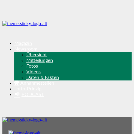
Magazin
Newsroom
Übersicht
Mitteilungen
Fotos
Videos
Daten & Fakten
Annahmestellen
Lotto-Prinzip
PODCAST