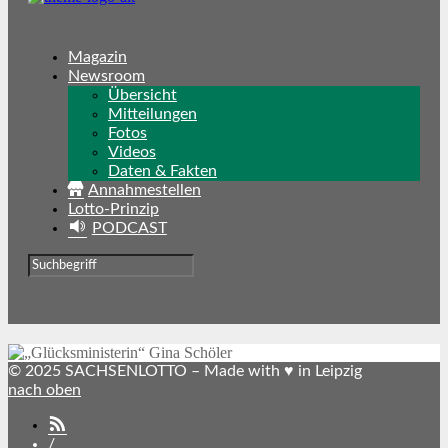
Magazin
Newsroom
Übersicht
Mitteilungen
Fotos
Videos
Daten & Fakten
Annahmestellen
Lotto-Prinzip
PODCAST
© 2025 SACHSENLOTTO – Made with ♥ in Leipzig
nach oben
SACHSENLOTTO
abonnieren
/