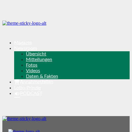
Magazin
Newsroom
Übersicht
Mitteilungen
Fotos
Videos
Daten & Fakten
Annahmestellen
Lotto-Prinzip
PODCAST