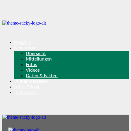
Magazin
Newsroom
Übersicht
Mitteilungen
Fotos
Videos
Daten & Fakten
Annahmestellen
Lotto-Prinzip
PODCAST