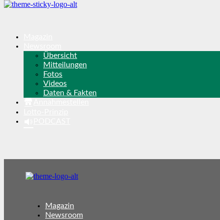
Magazin
Newsroom
Übersicht
Mitteilungen
Fotos
Videos
Daten & Fakten
Annahmestellen
Lotto-Prinzip
PODCAST
Magazin
Newsroom