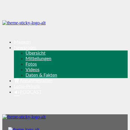
Magazin
Newsroom
Übersicht
Mitteilungen
Fotos
Videos
Daten & Fakten
Annahmestellen
Lotto-Prinzip
PODCAST