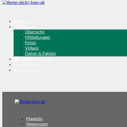
Magazin
Newsroom
Übersicht
Mitteilungen
Fotos
Videos
Daten & Fakten
Annahmestellen
Lotto-Prinzip
PODCAST
Magazin
Newsroom