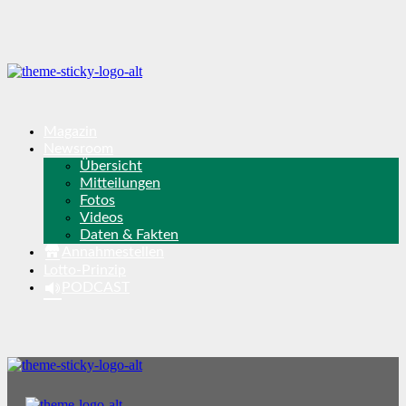
Magazin
Newsroom
Übersicht
Mitteilungen
Fotos
Videos
Daten & Fakten
Annahmestellen
Lotto-Prinzip
PODCAST