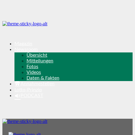
Magazin
Newsroom
Übersicht
Mitteilungen
Fotos
Videos
Daten & Fakten
Annahmestellen
Lotto-Prinzip
PODCAST