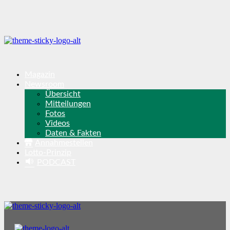
Magazin
Newsroom
Übersicht
Mitteilungen
Fotos
Videos
Daten & Fakten
Annahmestellen
Lotto-Prinzip
PODCAST