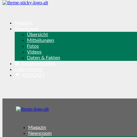
Magazin
Newsroom
Übersicht
Mitteilungen
Fotos
Videos
Daten & Fakten
Annahmestellen
Lotto-Prinzip
PODCAST
Magazin
Newsroom