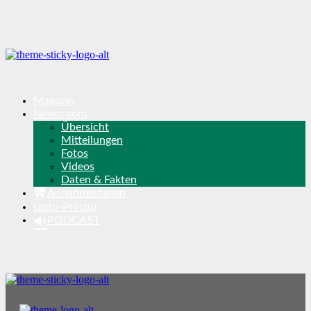
Magazin
Newsroom
Übersicht
Mitteilungen
Fotos
Videos
Daten & Fakten
Annahmestellen
Lotto-Prinzip
PODCAST