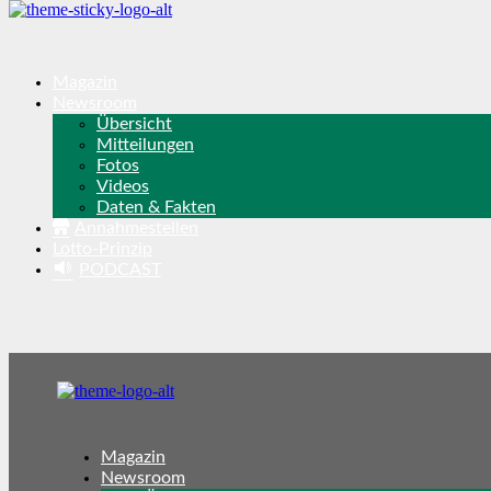
Magazin
Newsroom
Übersicht
Mitteilungen
Fotos
Videos
Daten & Fakten
Annahmestellen
Lotto-Prinzip
PODCAST
Magazin
Newsroom